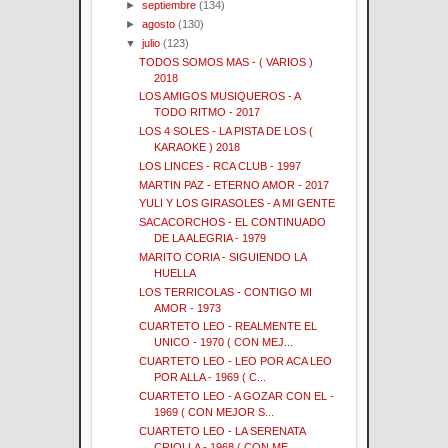
►
septiembre
(134)
►
agosto
(130)
▼
julio
(123)
TODOS SOMOS MAS - ( VARIOS )
2018
LOS AMIGOS MUSIQUEROS - A
TODO RITMO - 2017
LOS 4 SOLES - LA PISTA DE LOS (
KARAOKE ) 2018
LOS LINCES - RCA CLUB - 1997
MARTIN PAZ - ETERNO AMOR - 2017
YULI Y LOS GIRASOLES - A MI GENTE
SACACORCHOS - EL CONTINUADO
DE LA ALEGRIA - 1979
MARITO CORIA - SIGUIENDO LA
HUELLA
LOS TERRICOLAS - CONTIGO MI
AMOR - 1973
CUARTETO LEO - REALMENTE EL
UNICO - 1970 ( CON MEJ...
CUARTETO LEO - LEO POR ACA LEO
POR ALLA - 1969 ( C...
CUARTETO LEO - A GOZAR CON EL -
1969 ( CON MEJOR S...
CUARTETO LEO - LA SERENATA
CRIOLLA - 1968 ( CON ME...