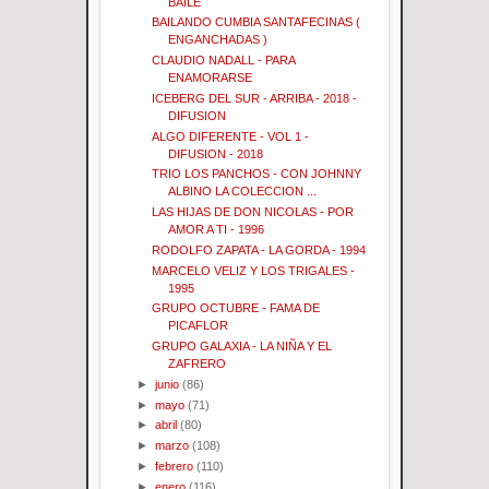
BAILE
BAILANDO CUMBIA SANTAFECINAS (
ENGANCHADAS )
CLAUDIO NADALL - PARA
ENAMORARSE
ICEBERG DEL SUR - ARRIBA - 2018 -
DIFUSION
ALGO DIFERENTE - VOL 1 -
DIFUSION - 2018
TRIO LOS PANCHOS - CON JOHNNY
ALBINO LA COLECCION ...
LAS HIJAS DE DON NICOLAS - POR
AMOR A TI - 1996
RODOLFO ZAPATA - LA GORDA - 1994
MARCELO VELIZ Y LOS TRIGALES -
1995
GRUPO OCTUBRE - FAMA DE
PICAFLOR
GRUPO GALAXIA - LA NIÑA Y EL
ZAFRERO
►
junio
(86)
►
mayo
(71)
►
abril
(80)
►
marzo
(108)
►
febrero
(110)
►
enero
(116)