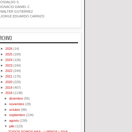
OSVALDO S.
IGNACIO DANIEL C.
WALTER GUTIERREZ
JORGE EDUARDO CARRIZO
RCHIVO
►
2026
(14)
►
2025
(100)
►
2024
(126)
►
2023
(194)
►
2022
(244)
►
2021
(175)
►
2020
(220)
►
2019
(407)
▼
2018
(1138)
►
diciembre
(55)
►
noviembre
(29)
►
octubre
(96)
►
septiembre
(134)
►
agosto
(130)
▼
julio
(123)
TODOS SOMOS MAS - ( VARIOS ) 2018