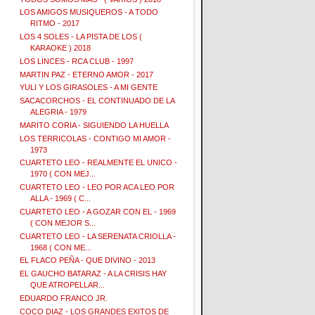
LOS AMIGOS MUSIQUEROS - A TODO
RITMO - 2017
LOS 4 SOLES - LA PISTA DE LOS (
KARAOKE ) 2018
LOS LINCES - RCA CLUB - 1997
MARTIN PAZ - ETERNO AMOR - 2017
YULI Y LOS GIRASOLES - A MI GENTE
SACACORCHOS - EL CONTINUADO DE LA
ALEGRIA - 1979
MARITO CORIA - SIGUIENDO LA HUELLA
LOS TERRICOLAS - CONTIGO MI AMOR -
1973
CUARTETO LEO - REALMENTE EL UNICO -
1970 ( CON MEJ...
CUARTETO LEO - LEO POR ACA LEO POR
ALLA - 1969 ( C...
CUARTETO LEO - A GOZAR CON EL - 1969
( CON MEJOR S...
CUARTETO LEO - LA SERENATA CRIOLLA -
1968 ( CON ME...
EL FLACO PEÑA - QUE DIVINO - 2013
EL GAUCHO BATARAZ - A LA CRISIS HAY
QUE ATROPELLAR...
EDUARDO FRANCO JR.
COCO DIAZ - LOS GRANDES EXITOS DE