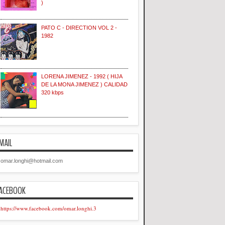
)
PATO C - DIRECTION VOL 2 -
1982
LORENA JIMENEZ - 1992 ( HIJA
DE LA MONA JIMENEZ ) CALIDAD
320 kbps
MAIL
omar.longhi@hotmail.com
ACEBOOK
https://www.facebook.com/omar.longhi.3