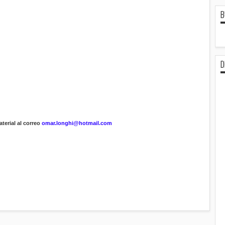
B
D
terial al correo
omar.longhi@hotmail.com