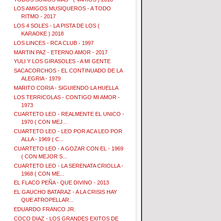
LOS AMIGOS MUSIQUEROS - A TODO
RITMO - 2017
LOS 4 SOLES - LA PISTA DE LOS (
KARAOKE ) 2018
LOS LINCES - RCA CLUB - 1997
MARTIN PAZ - ETERNO AMOR - 2017
YULI Y LOS GIRASOLES - A MI GENTE
SACACORCHOS - EL CONTINUADO DE LA
ALEGRIA - 1979
MARITO CORIA - SIGUIENDO LA HUELLA
LOS TERRICOLAS - CONTIGO MI AMOR -
1973
CUARTETO LEO - REALMENTE EL UNICO -
1970 ( CON MEJ...
CUARTETO LEO - LEO POR ACA LEO POR
ALLA - 1969 ( C...
CUARTETO LEO - A GOZAR CON EL - 1969
( CON MEJOR S...
CUARTETO LEO - LA SERENATA CRIOLLA -
1968 ( CON ME...
EL FLACO PEÑA - QUE DIVINO - 2013
EL GAUCHO BATARAZ - A LA CRISIS HAY
QUE ATROPELLAR...
EDUARDO FRANCO JR.
COCO DIAZ - LOS GRANDES EXITOS DE