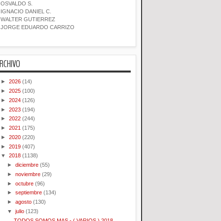
OSVALDO S.
IGNACIO DANIEL C.
WALTER GUTIERREZ
JORGE EDUARDO CARRIZO
RCHIVO
►
2026
(14)
►
2025
(100)
►
2024
(126)
►
2023
(194)
►
2022
(244)
►
2021
(175)
►
2020
(220)
►
2019
(407)
▼
2018
(1138)
►
diciembre
(55)
►
noviembre
(29)
►
octubre
(96)
►
septiembre
(134)
►
agosto
(130)
▼
julio
(123)
TODOS SOMOS MAS - ( VARIOS ) 2018