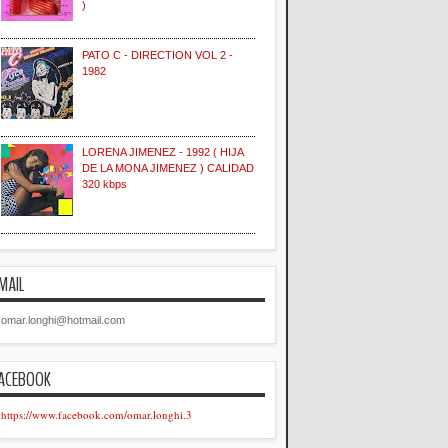
)
PATO C - DIRECTION VOL 2 -
1982
LORENA JIMENEZ - 1992 ( HIJA
DE LA MONA JIMENEZ ) CALIDAD
320 kbps
MAIL
omar.longhi@hotmail.com
ACEBOOK
https://www.facebook.com/omar.longhi.3