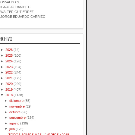
OSVALDO S.
IGNACIO DANIEL C.
WALTER GUTIERREZ
JORGE EDUARDO CARRIZO
RCHIVO
►
2026
(14)
►
2025
(100)
►
2024
(126)
►
2023
(194)
►
2022
(244)
►
2021
(175)
►
2020
(220)
►
2019
(407)
▼
2018
(1138)
►
diciembre
(55)
►
noviembre
(29)
►
octubre
(96)
►
septiembre
(134)
►
agosto
(130)
▼
julio
(123)
TODOS SOMOS MAS - ( VARIOS ) 2018