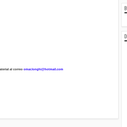
B
D
terial al correo
omar.longhi@hotmail.com