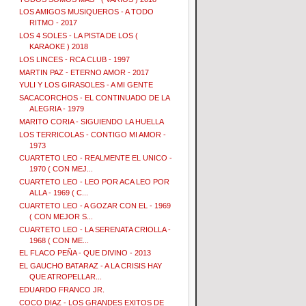
LOS AMIGOS MUSIQUEROS - A TODO
RITMO - 2017
LOS 4 SOLES - LA PISTA DE LOS (
KARAOKE ) 2018
LOS LINCES - RCA CLUB - 1997
MARTIN PAZ - ETERNO AMOR - 2017
YULI Y LOS GIRASOLES - A MI GENTE
SACACORCHOS - EL CONTINUADO DE LA
ALEGRIA - 1979
MARITO CORIA - SIGUIENDO LA HUELLA
LOS TERRICOLAS - CONTIGO MI AMOR -
1973
CUARTETO LEO - REALMENTE EL UNICO -
1970 ( CON MEJ...
CUARTETO LEO - LEO POR ACA LEO POR
ALLA - 1969 ( C...
CUARTETO LEO - A GOZAR CON EL - 1969
( CON MEJOR S...
CUARTETO LEO - LA SERENATA CRIOLLA -
1968 ( CON ME...
EL FLACO PEÑA - QUE DIVINO - 2013
EL GAUCHO BATARAZ - A LA CRISIS HAY
QUE ATROPELLAR...
EDUARDO FRANCO JR.
COCO DIAZ - LOS GRANDES EXITOS DE