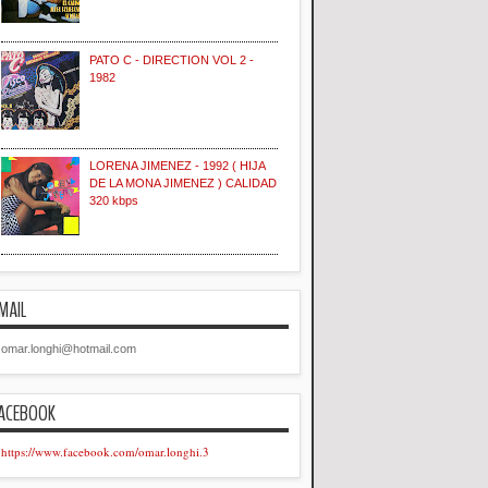
PATO C - DIRECTION VOL 2 -
1982
LORENA JIMENEZ - 1992 ( HIJA
DE LA MONA JIMENEZ ) CALIDAD
320 kbps
MAIL
omar.longhi@hotmail.com
ACEBOOK
https://www.facebook.com/omar.longhi.3