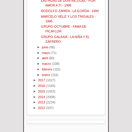
LAS HIJAS DE DON NICOLAS - POR
AMOR A TI - 1996
RODOLFO ZAPATA - LA GORDA - 1994
MARCELO VELIZ Y LOS TRIGALES -
1995
GRUPO OCTUBRE - FAMA DE
PICAFLOR
GRUPO GALAXIA - LA NIÑA Y EL
ZAFRERO
►
junio
(86)
►
mayo
(71)
►
abril
(80)
►
marzo
(108)
►
febrero
(110)
►
enero
(116)
►
2017
(1027)
►
2016
(1155)
►
2015
(1453)
►
2014
(2008)
►
2013
(2234)
►
2012
(937)