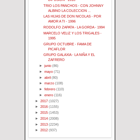
TRIO LOS PANCHOS - CON JOHNNY
ALBINO LA COLECCION ...
LAS HIJAS DE DON NICOLAS - POR
AMOR A TI - 1996
RODOLFO ZAPATA - LA GORDA - 1994
MARCELO VELIZ Y LOS TRIGALES -
1995
GRUPO OCTUBRE - FAMA DE
PICAFLOR
GRUPO GALAXIA - LA NIÑA Y EL
ZAFRERO
►
junio
(86)
►
mayo
(71)
►
abril
(80)
►
marzo
(108)
►
febrero
(110)
►
enero
(116)
►
2017
(1027)
►
2016
(1155)
►
2015
(1453)
►
2014
(2008)
►
2013
(2234)
►
2012
(937)