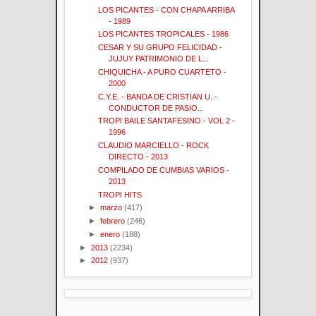
LOS PICANTES - CON CHAPA ARRIBA
- 1989
LOS PICANTES TROPICALES - 1986
CESAR Y SU GRUPO FELICIDAD -
JUJUY PATRIMONIO DE L...
CHIQUICHA - A PURO CUARTETO -
2000
C.Y.E. - BANDA DE CRISTIAN U. -
CONDUCTOR DE PASIO...
TROPI BAILE SANTAFESINO - VOL 2 -
1996
CLAUDIO MARCIELLO - ROCK
DIRECTO - 2013
COMPILADO DE CUMBIAS VARIOS -
2013
TROPI HITS
►
marzo
(417)
►
febrero
(246)
►
enero
(188)
►
2013
(2234)
►
2012
(937)