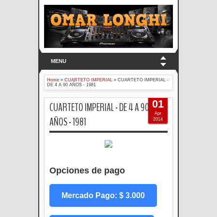
MENU
Home
»
CUARTETO IMPERIAL
»
CUARTETO IMPERIAL -
DE 4 A 90 AÑOS - 1981
01
CUARTETO IMPERIAL - DE 4 A 90
Apr
AÑOS - 1981
2014
Opciones de pago
Mercado Pago: $ 3.000