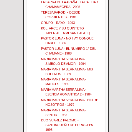
LA BARRA DE LA ARAÑA - LA CALIDAD
CHAMAMECERA - 2005
TERESA PARODI - DESDE
CORRIENTES - 1981
GRUPO - RAYO - 1993
KOLI ARCE Y SU QUINTETO
IMPERIAL - A MI SANTIAGO Q...
PASTOR LUNA - NO HAY CONQUE
DARLE - 1986
PASTOR LUNA - EL NUMERO 1º DEL
CHAMAME - 1988
MARIA MARTHA SERRA LIMA -
SIMBOLO DE AMOR - 1994
MARIA MARTHA SERRA LIMA - MIS
BOLEROS - 1989
MARIA MARTHA SERRA LIMA -
MATICES - 1989
MARIA MARTHA SERRA LIMA -
ESENCIA ROMANTICA 2 - 1984
MARIA MARTHA SERRA LIMA - ENTRE
NOSOTROS - 1979
MARIA MARTHA SERRA LIMA -
SENTIR - 1983
DUO SUAREZ PALOMO -
SANTIAGUEÑO DE PURA CEPA -
1996