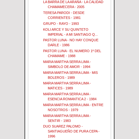
LA BARRA DE LA ARAÑA - LA CALIDAD
CHAMAMECERA - 2005
TERESA PARODI - DESDE
CORRIENTES - 1981
GRUPO - RAYO - 1993
KOLI ARCE Y SU QUINTETO
IMPERIAL - A MI SANTIAGO Q...
PASTOR LUNA - NO HAY CONQUE
DARLE - 1986
PASTOR LUNA - EL NUMERO 1º DEL
CHAMAME - 1988
MARIA MARTHA SERRA LIMA -
SIMBOLO DE AMOR - 1994
MARIA MARTHA SERRA LIMA - MIS
BOLEROS - 1989
MARIA MARTHA SERRA LIMA -
MATICES - 1989
MARIA MARTHA SERRA LIMA -
ESENCIA ROMANTICA 2 - 1984
MARIA MARTHA SERRA LIMA - ENTRE
NOSOTROS - 1979
MARIA MARTHA SERRA LIMA -
SENTIR - 1983
DUO SUAREZ PALOMO -
SANTIAGUEÑO DE PURA CEPA -
1996