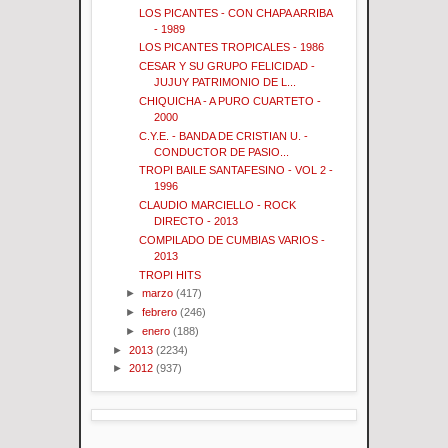
LOS PICANTES - CON CHAPA ARRIBA
- 1989
LOS PICANTES TROPICALES - 1986
CESAR Y SU GRUPO FELICIDAD -
JUJUY PATRIMONIO DE L...
CHIQUICHA - A PURO CUARTETO -
2000
C.Y.E. - BANDA DE CRISTIAN U. -
CONDUCTOR DE PASIO...
TROPI BAILE SANTAFESINO - VOL 2 -
1996
CLAUDIO MARCIELLO - ROCK
DIRECTO - 2013
COMPILADO DE CUMBIAS VARIOS -
2013
TROPI HITS
►
marzo
(417)
►
febrero
(246)
►
enero
(188)
►
2013
(2234)
►
2012
(937)