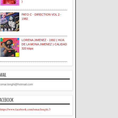
)
PATO C - DIRECTION VOL 2 -
1982
LORENA JIMENEZ - 1992 ( HIJA
DE LA MONA JIMENEZ ) CALIDAD
320 kbps
MAIL
omar.longhi@hotmail.com
ACEBOOK
https://www.facebook.com/omar.longhi.3