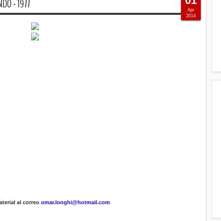
01
DO - 1977
Apr
2014
terial al correo
omar.longhi@hotmail.com