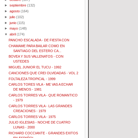
►
septiembre
(132)
►
agosto
(164)
►
julio
(102)
►
junio
(115)
►
mayo
(148)
▼
abril
(174)
PANCHO ESCALADA - DE FIESTA CON
CHAMAME PARA BAILAR COMO EN
SANTIAGO DEL ESTERO CA...
BOVEA Y SUS VALLENATOS - CON
USTEDES
MIGUEL JUNIOR EL TUCU - 1992
CANCIONES QUE CREI OLVIDADAS - VOL 2
FOLTALEZA TROPICAL - 1999
CARLOS TORES VILA - ME VAS A ECHAR
DE MENOS - 1981
CARLOS TORRES VILA - QUE ROMANTICO
- 1979
CARLOS TORRES VILA - LAS GRANDES
CREACIONES - 1979
CARLOS TORRES VILA - 1975
JULIO IGLESIAS - NOCHE DE CUATRO
LUNAS - 2000
RICHARD COCCIANTE - GRANDES EXITOS