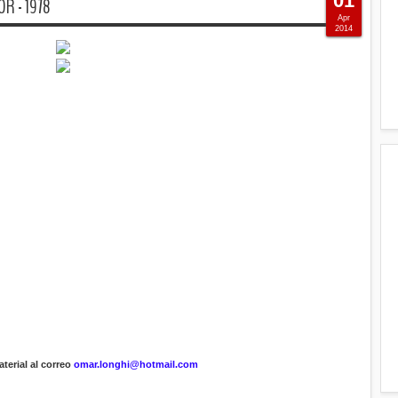
01
R - 1978
Apr
2014
terial al correo
omar.longhi@hotmail.com