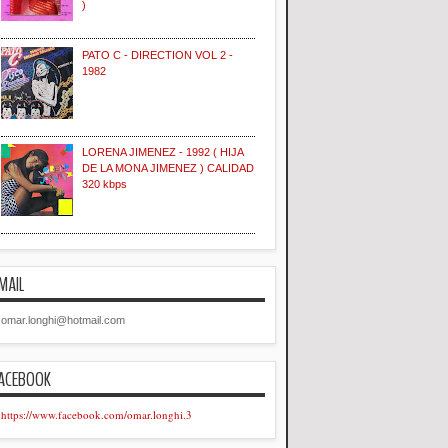
)
PATO C - DIRECTION VOL 2 -
1982
LORENA JIMENEZ - 1992 ( HIJA
DE LA MONA JIMENEZ ) CALIDAD
320 kbps
MAIL
omar.longhi@hotmail.com
ACEBOOK
https://www.facebook.com/omar.longhi.3