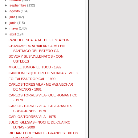
►
septiembre
(132)
►
agosto
(164)
►
julio
(102)
►
junio
(115)
►
mayo
(148)
▼
abril
(174)
PANCHO ESCALADA - DE FIESTA CON
CHAMAME PARA BAILAR COMO EN
SANTIAGO DEL ESTERO CA...
BOVEA Y SUS VALLENATOS - CON
USTEDES
MIGUEL JUNIOR EL TUCU - 1992
CANCIONES QUE CREI OLVIDADAS - VOL 2
FOLTALEZA TROPICAL - 1999
CARLOS TORES VILA - ME VAS A ECHAR
DE MENOS - 1981
CARLOS TORRES VILA - QUE ROMANTICO
- 1979
CARLOS TORRES VILA - LAS GRANDES
CREACIONES - 1979
CARLOS TORRES VILA - 1975
JULIO IGLESIAS - NOCHE DE CUATRO
LUNAS - 2000
RICHARD COCCIANTE - GRANDES EXITOS