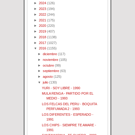
►
2024
(126)
►
2023
(194)
►
2022
(244)
►
2021
(175)
►
2020
(220)
►
2019
(407)
►
2018
(1138)
►
2017
(1027)
▼
2016
(1155)
►
diciembre
(117)
►
noviembre
(105)
►
octubre
(99)
►
septiembre
(63)
►
agosto
(125)
▼
julio
(130)
YURI - SOY LIBRE - 1990
MULA RENGA - PARTIDO POR EL
MEDIO - 1993
LOS FELCAS DEL PERU - BOQUITA
PERFUMADA 2 - 1993
LOS DIFERENTES - ESPERADO -
1991
LOS CHIPS - SIEMPRE TE AMARE -
1991