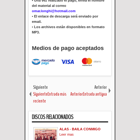
•
Una vez realizado el pago, envía el nombre
del material al correo
omar.longhi@hotmail.com
•
El enlace de descarga será enviado por
email.
•
Los archivos están disponibles en formato
MP3.
Medios de pago aceptados
Siguiente
Anterior
SiguienteEntrada más
AnteriorEntrada antigua
reciente
DISCOS RELACIONADOS
ALAS - BAILA CONMIGO
Leer mas