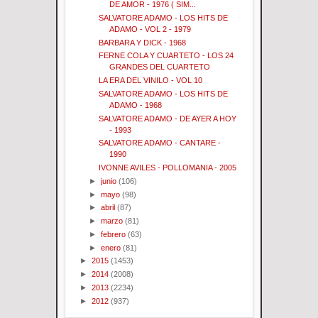
DE AMOR - 1976 ( SIM...
SALVATORE ADAMO - LOS HITS DE
ADAMO - VOL 2 - 1979
BARBARA Y DICK - 1968
FERNE COLA Y CUARTETO - LOS 24
GRANDES DEL CUARTETO
LA ERA DEL VINILO - VOL 10
SALVATORE ADAMO - LOS HITS DE
ADAMO - 1968
SALVATORE ADAMO - DE AYER A HOY
- 1993
SALVATORE ADAMO - CANTARE -
1990
IVONNE AVILES - POLLOMANIA - 2005
►
junio
(106)
►
mayo
(98)
►
abril
(87)
►
marzo
(81)
►
febrero
(63)
►
enero
(81)
►
2015
(1453)
►
2014
(2008)
►
2013
(2234)
►
2012
(937)