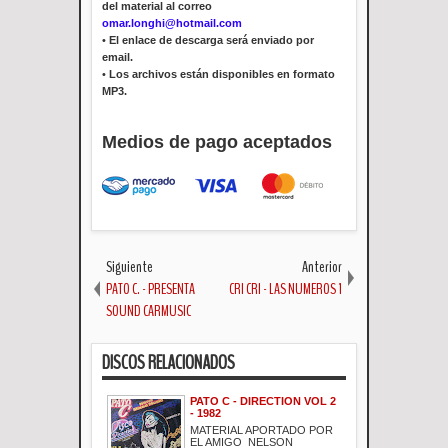
del material al correo
omar.longhi@hotmail.com
•
El enlace de descarga será enviado por
email.
•
Los archivos están disponibles en formato
MP3.
Medios de pago aceptados
Siguiente
Anterior
PATO C. - PRESENTA
CRI CRI - LAS NUMEROS 1
SOUND CARMUSIC
DISCOS RELACIONADOS
PATO C - DIRECTION VOL 2
- 1982
MATERIAL APORTADO POR
EL AMIGO NELSON