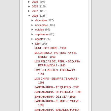
►
2019
(407)
►
2018
(1138)
►
2017
(1027)
▼
2016
(1155)
►
diciembre
(117)
►
noviembre
(105)
►
octubre
(99)
►
septiembre
(63)
►
agosto
(125)
▼
julio
(130)
YURI - SOY LIBRE - 1990
MULA RENGA - PARTIDO POR EL
MEDIO - 1993
LOS FELCAS DEL PERU - BOQUITA
PERFUMADA 2 - 1993
LOS DIFERENTES - ESPERADO -
1991
LOS CHIPS - SIEMPRE TE AMARE -
1991
SANTAMARINA - TE QUIERO - 2000
SANTAMARINA - DE PELICULA - 1998
SANTAMARINA - OLE OLA - 1998
SANTAMARINA - EL MUEVE MUEVE -
1997
SANTAMARINA - BAILANDO PUNTA -