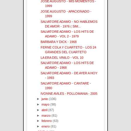
JOSE AUGUSTO - MIS MOMENTOS -
1999
JOSE AUGUSTO - APACIONADO -
1999
SALVATORE ADAMO - NO HABLEMOS
DE AMOR - 1976 ( SIM...
SALVATORE ADAMO - LOS HITS DE
ADAMO - VOL 2 - 1979
BARBARA Y DICK - 1968
FERNE COLA Y CUARTETO - LOS 24
GRANDES DEL CUARTETO
LA ERA DEL VINILO - VOL 10
SALVATORE ADAMO - LOS HITS DE
ADAMO - 1968
SALVATORE ADAMO - DE AYER A HOY
- 1993
SALVATORE ADAMO - CANTARE -
1990
IVONNE AVILES - POLLOMANIA - 2005
►
junio
(106)
►
mayo
(98)
►
abril
(87)
►
marzo
(81)
►
febrero
(63)
►
enero
(81)