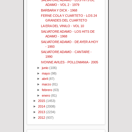
ADAMO - VOL 2 - 1979
BARBARA Y DICK - 1968
FERNE COLA Y CUARTETO - LOS 24
GRANDES DEL CUARTETO
LA ERA DEL VINILO - VOL 10
SALVATORE ADAMO - LOS HITS DE
ADAMO - 1968
SALVATORE ADAMO - DE AYER A HOY
- 1993
SALVATORE ADAMO - CANTARE -
1990
IVONNE AVILES - POLLOMANIA - 2005
►
junio
(106)
►
mayo
(98)
►
abril
(87)
►
marzo
(81)
►
febrero
(63)
►
enero
(81)
►
2015
(1453)
►
2014
(2008)
►
2013
(2234)
►
2012
(937)