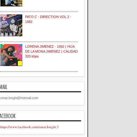
PATO C - DIRECTION VOL 2 -
1982
LORENA JIMENEZ - 1992 ( HIJA
DE LA MONA JIMENEZ ) CALIDAD
320 kbps
MAIL
omar.longhi@hotmail.com
ACEBOOK
https://www.facebook.com/omar.longhi.3