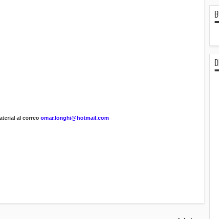
B
D
terial al correo
omar.longhi@hotmail.com