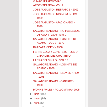
ARGENTINISIMA VOL 4
ARGENTINISIMA - VOL 2
JOSE AUGUSTO - RETRATOS - 2007
JOSE AUGUSTO - MIS MOMENTOS -
1999
JOSE AUGUSTO - APACIONADO -
1999
SALVATORE ADAMO - NO HABLEMOS
DE AMOR - 1976 ( SIM...
SALVATORE ADAMO - LOS HITS DE
ADAMO - VOL 2 - 1979
BARBARA Y DICK - 1968
FERNE COLA Y CUARTETO - LOS 24
GRANDES DEL CUARTETO
LA ERA DEL VINILO - VOL 10
SALVATORE ADAMO - LOS HITS DE
ADAMO - 1968
SALVATORE ADAMO - DE AYER A HOY
- 1993
SALVATORE ADAMO - CANTARE -
1990
IVONNE AVILES - POLLOMANIA - 2005
►
junio
(106)
►
mayo
(98)
►
abril
(87)