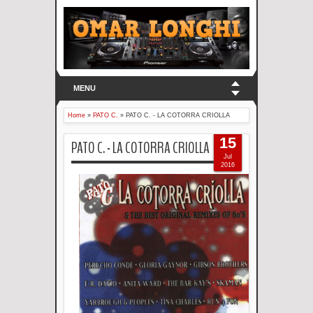
MENU
Home
»
PATO C.
»
PATO C. - LA COTORRA CRIOLLA
15
PATO C. - LA COTORRA CRIOLLA
Jul
2016