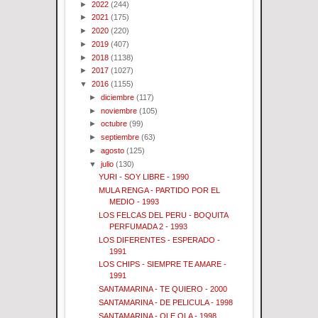
►
2022
(244)
►
2021
(175)
►
2020
(220)
►
2019
(407)
►
2018
(1138)
►
2017
(1027)
▼
2016
(1155)
►
diciembre
(117)
►
noviembre
(105)
►
octubre
(99)
►
septiembre
(63)
►
agosto
(125)
▼
julio
(130)
YURI - SOY LIBRE - 1990
MULA RENGA - PARTIDO POR EL
MEDIO - 1993
LOS FELCAS DEL PERU - BOQUITA
PERFUMADA 2 - 1993
LOS DIFERENTES - ESPERADO -
1991
LOS CHIPS - SIEMPRE TE AMARE -
1991
SANTAMARINA - TE QUIERO - 2000
SANTAMARINA - DE PELICULA - 1998
SANTAMARINA - OLE OLA - 1998