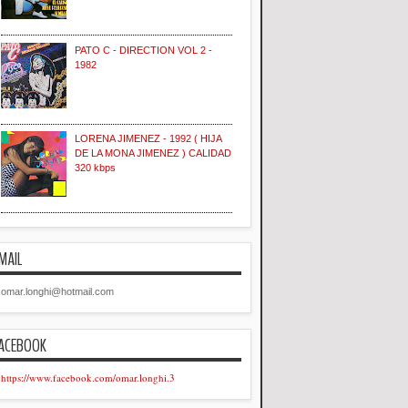
PATO C - DIRECTION VOL 2 -
1982
LORENA JIMENEZ - 1992 ( HIJA
DE LA MONA JIMENEZ ) CALIDAD
320 kbps
MAIL
omar.longhi@hotmail.com
ACEBOOK
https://www.facebook.com/omar.longhi.3