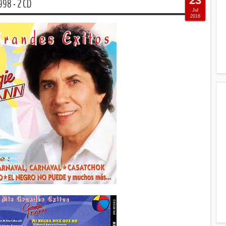
23
98 - 2 CD
Jul
2016