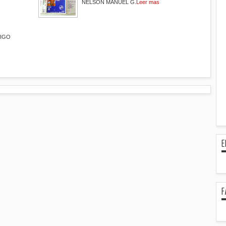
NELSON MANUEL G.
Leer mas
MIGO
E
F