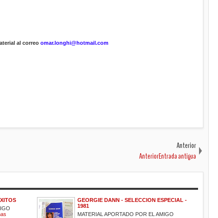
terial al correo
omar.longhi@hotmail.com
Anterior
AnteriorEntrada antigua
EXITOS
GEORGIE DANN - SELECCION ESPECIAL -
1981
MIGO
mas
MATERIAL APORTADO POR EL AMIGO