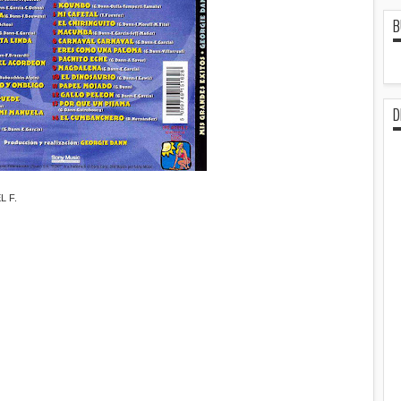
B
D
 F.