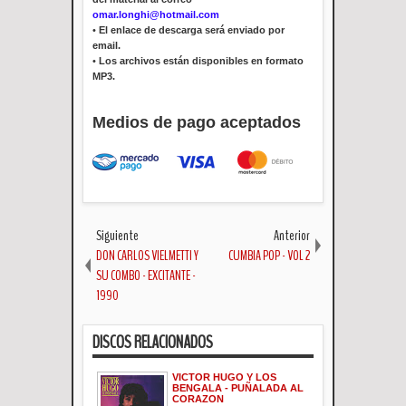
omar.longhi@hotmail.com
•
El enlace de descarga será enviado por
email.
•
Los archivos están disponibles en formato
MP3.
Medios de pago aceptados
Siguiente
Anterior
DON CARLOS VIELMETTI Y
CUMBIA POP - VOL 2
SU COMBO - EXCITANTE -
1990
DISCOS RELACIONADOS
VICTOR HUGO Y LOS
BENGALA - PUÑALADA AL
CORAZON