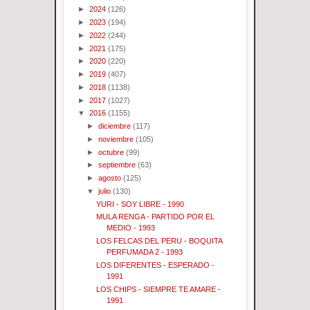
►
2024
(126)
►
2023
(194)
►
2022
(244)
►
2021
(175)
►
2020
(220)
►
2019
(407)
►
2018
(1138)
►
2017
(1027)
▼
2016
(1155)
►
diciembre
(117)
►
noviembre
(105)
►
octubre
(99)
►
septiembre
(63)
►
agosto
(125)
▼
julio
(130)
YURI - SOY LIBRE - 1990
MULA RENGA - PARTIDO POR EL
MEDIO - 1993
LOS FELCAS DEL PERU - BOQUITA
PERFUMADA 2 - 1993
LOS DIFERENTES - ESPERADO -
1991
LOS CHIPS - SIEMPRE TE AMARE -
1991