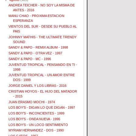
ANDREA TEICHER - NO SOY LA MISMA DE
ANTES - 2016
MANU CHAO - PROXIMA ESTACION
ESPERANZA
VIENTOS DEL SUR - DESDE SU PUEBLO AL
PAIS
JOHNNY MATHIS - THE ULTIMATE TRENDY
SOUND
SANDY & PAPO - REMIX ALBUM - 1998
SANDY & PAPO - OTRA VEZ - 1997
SANDY & PAPO - MC - 1996
JUVENTUD TROPICAL - PENSANDO EN TI -
1998
JUVENTUD TROPICAL - UN AMOR ENTRE
DOS - 1999
JORGE DANIEL Y LOS LIBRAS - 2016
CRISTIAN HOYOS - EL HIJO DEL MATADOR
- 2015
JUAN ERASMO MOCHI - 1974
LOS BOY'S - DIGAN LO QUE DIGAN - 1997
LOS BOY'S - INCONCIENTES - 1999
LOS BOY'S - ONDA NUEVA - 1996
LOS BOY'S - UN LOCO SENTIMIENTO
MYRIAM HERNANDEZ - DOS - 1990