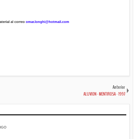
terial al correo
omar.longhi@hotmail.com
Anterior
ALUVION - MENTIROSA - 1997
MIGO