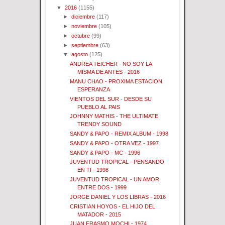
▼
2016
(1155)
►
diciembre
(117)
►
noviembre
(105)
►
octubre
(99)
►
septiembre
(63)
▼
agosto
(125)
ANDREA TEICHER - NO SOY LA
MISMA DE ANTES - 2016
MANU CHAO - PROXIMA ESTACION
ESPERANZA
VIENTOS DEL SUR - DESDE SU
PUEBLO AL PAIS
JOHNNY MATHIS - THE ULTIMATE
TRENDY SOUND
SANDY & PAPO - REMIX ALBUM - 1998
SANDY & PAPO - OTRA VEZ - 1997
SANDY & PAPO - MC - 1996
JUVENTUD TROPICAL - PENSANDO
EN TI - 1998
JUVENTUD TROPICAL - UN AMOR
ENTRE DOS - 1999
JORGE DANIEL Y LOS LIBRAS - 2016
CRISTIAN HOYOS - EL HIJO DEL
MATADOR - 2015
JUAN ERASMO MOCHI - 1974