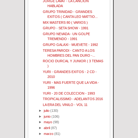
JORGE LAVAT - LA CANCION
HABLADA
GRUPO TRINIDAD - GRANDES
EXITOS ( CANTA LEO MATTIO...
MIX MASTERS 80 ( VARIOS )
GRUPO - SETA SHOW - 1991
GRUPO NEVADA - UN GOLPE
TREMENDO - 1991
GRUPO GALAXI - MUEVETE - 1992
TERESA PARODI - CANTO A LOS
HOMBRES DEL PAN DURO -...
ROCIO DURCAL Y JUNIOR ( 3 TEMAS
)
YURI - GRANDES EXITOS - 2 CD -
2010
YURI - MAS FUERTE QUE LA VIDA -
1996
YURI - 20 DE COLECCION - 1993
TROPICALISSIMO - ADELANTOS 2016
LA ERA DEL VINILO - VOL 11
►
julio
(130)
►
junio
(106)
►
mayo
(98)
►
abril
(87)
►
marzo
(81)