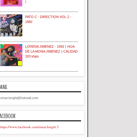
)
PATO C - DIRECTION VOL 2 -
1982
LORENA JIMENEZ - 1992 ( HIJA
DE LA MONA JIMENEZ ) CALIDAD
320 kbps
MAIL
omar.longhi@hotmail.com
ACEBOOK
https://www.facebook.com/omar.longhi.3