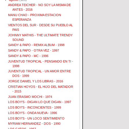
ANDREA TEICHER - NO SOY LA MISMA DE
ANTES - 2016
MANU CHAO - PROXIMA ESTACION
ESPERANZA
VIENTOS DEL SUR - DESDE SU PUEBLO AL
PAIS
JOHNNY MATHIS - THE ULTIMATE TRENDY
SOUND
SANDY & PAPO - REMIX ALBUM - 1998
SANDY & PAPO - OTRA VEZ - 1997
SANDY & PAPO - MC - 1996
JUVENTUD TROPICAL - PENSANDO EN TI -
1998
JUVENTUD TROPICAL - UN AMOR ENTRE
DOS - 1999
JORGE DANIEL Y LOS LIBRAS - 2016
CRISTIAN HOYOS - EL HIJO DEL MATADOR
- 2015
JUAN ERASMO MOCHI - 1974
LOS BOY'S - DIGAN LO QUE DIGAN - 1997
LOS BOY'S - INCONCIENTES - 1999
LOS BOY'S - ONDA NUEVA - 1996
LOS BOY'S - UN LOCO SENTIMIENTO
MYRIAM HERNANDEZ - DOS - 1990