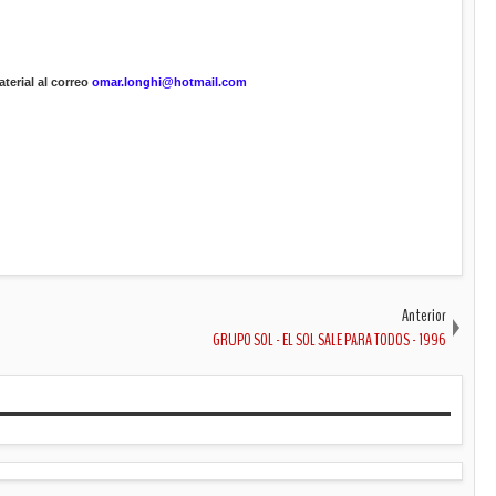
terial al correo
omar.longhi@hotmail.com
Anterior
GRUPO SOL - EL SOL SALE PARA TODOS - 1996