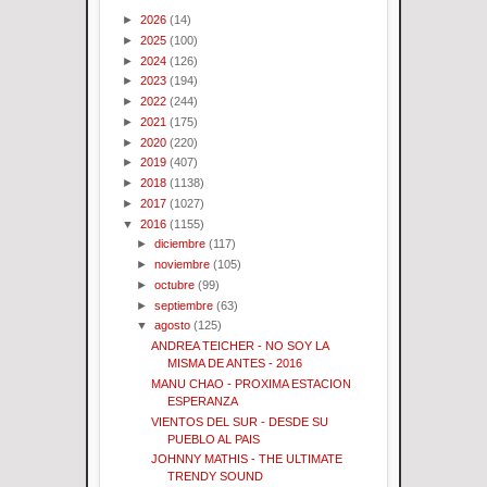
►
2026
(14)
►
2025
(100)
►
2024
(126)
►
2023
(194)
►
2022
(244)
►
2021
(175)
►
2020
(220)
►
2019
(407)
►
2018
(1138)
►
2017
(1027)
▼
2016
(1155)
►
diciembre
(117)
►
noviembre
(105)
►
octubre
(99)
►
septiembre
(63)
▼
agosto
(125)
ANDREA TEICHER - NO SOY LA
MISMA DE ANTES - 2016
MANU CHAO - PROXIMA ESTACION
ESPERANZA
VIENTOS DEL SUR - DESDE SU
PUEBLO AL PAIS
JOHNNY MATHIS - THE ULTIMATE
TRENDY SOUND