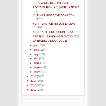
HOMBRES DEL PAN DURO -...
ROCIO DURCAL Y JUNIOR ( 3 TEMAS
)
YURI - GRANDES EXITOS - 2 CD -
2010
YURI - MAS FUERTE QUE LA VIDA -
1996
YURI - 20 DE COLECCION - 1993
TROPICALISSIMO - ADELANTOS 2016
LA ERA DEL VINILO - VOL 11
►
julio
(130)
►
junio
(106)
►
mayo
(98)
►
abril
(87)
►
marzo
(81)
►
febrero
(63)
►
enero
(81)
►
2015
(1453)
►
2014
(2008)
►
2013
(2234)
►
2012
(937)