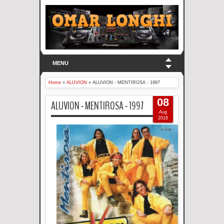
MENU
Home
»
ALUVION
»
ALUVION - MENTIROSA - 1997
08
ALUVION - MENTIROSA - 1997
Aug
2016