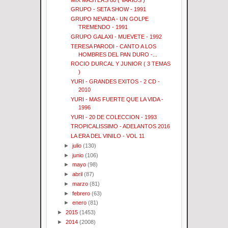
GRUPO - SETA SHOW - 1991
GRUPO NEVADA - UN GOLPE
TREMENDO - 1991
GRUPO GALAXI - MUEVETE - 1992
TERESA PARODI - CANTO A LOS
HOMBRES DEL PAN DURO -...
ROCIO DURCAL Y JUNIOR ( 3 TEMAS
)
YURI - GRANDES EXITOS - 2 CD -
2010
YURI - MAS FUERTE QUE LA VIDA -
1996
YURI - 20 DE COLECCION - 1993
TROPICALISSIMO - ADELANTOS 2016
LA ERA DEL VINILO - VOL 11
►
julio
(130)
►
junio
(106)
►
mayo
(98)
►
abril
(87)
►
marzo
(81)
►
febrero
(63)
►
enero
(81)
►
2015
(1453)
►
2014
(2008)