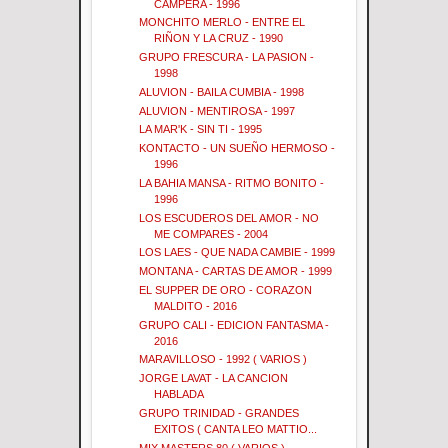
CAMPERA - 1996
MONCHITO MERLO - ENTRE EL
RIÑON Y LA CRUZ - 1990
GRUPO FRESCURA - LA PASION -
1998
ALUVION - BAILA CUMBIA - 1998
ALUVION - MENTIROSA - 1997
LA MAR'K - SIN TI - 1995
KONTACTO - UN SUEÑO HERMOSO -
1996
LA BAHIA MANSA - RITMO BONITO -
1996
LOS ESCUDEROS DEL AMOR - NO
ME COMPARES - 2004
LOS LAES - QUE NADA CAMBIE - 1999
MONTANA - CARTAS DE AMOR - 1999
EL SUPPER DE ORO - CORAZON
MALDITO - 2016
GRUPO CALI - EDICION FANTASMA -
2016
MARAVILLOSO - 1992 ( VARIOS )
JORGE LAVAT - LA CANCION
HABLADA
GRUPO TRINIDAD - GRANDES
EXITOS ( CANTA LEO MATTIO...
MIX MASTERS 80 ( VARIOS )