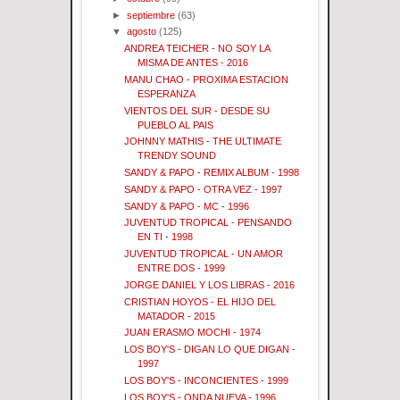
►
septiembre
(63)
▼
agosto
(125)
ANDREA TEICHER - NO SOY LA
MISMA DE ANTES - 2016
MANU CHAO - PROXIMA ESTACION
ESPERANZA
VIENTOS DEL SUR - DESDE SU
PUEBLO AL PAIS
JOHNNY MATHIS - THE ULTIMATE
TRENDY SOUND
SANDY & PAPO - REMIX ALBUM - 1998
SANDY & PAPO - OTRA VEZ - 1997
SANDY & PAPO - MC - 1996
JUVENTUD TROPICAL - PENSANDO
EN TI - 1998
JUVENTUD TROPICAL - UN AMOR
ENTRE DOS - 1999
JORGE DANIEL Y LOS LIBRAS - 2016
CRISTIAN HOYOS - EL HIJO DEL
MATADOR - 2015
JUAN ERASMO MOCHI - 1974
LOS BOY'S - DIGAN LO QUE DIGAN -
1997
LOS BOY'S - INCONCIENTES - 1999
LOS BOY'S - ONDA NUEVA - 1996