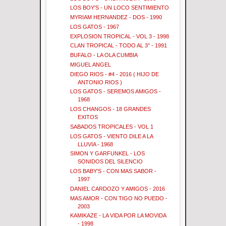
LOS BOY'S - UN LOCO SENTIMIENTO
MYRIAM HERNANDEZ - DOS - 1990
LOS GATOS - 1967
EXPLOSION TROPICAL - VOL 3 - 1998
CLAN TROPICAL - TODO AL 3° - 1991
BUFALO - LA OLA CUMBIA
MIGUEL ANGEL
DIEGO RIOS - #4 - 2016 ( HIJO DE
ANTONIO RIOS )
LOS GATOS - SEREMOS AMIGOS -
1968
LOS CHANGOS - 18 GRANDES
EXITOS
SABADOS TROPICALES - VOL 1
LOS GATOS - VIENTO DILE A LA
LLUVIA - 1968
SIMON Y GARFUNKEL - LOS
SONIDOS DEL SILENCIO
LOS BABY'S - CON MAS SABOR -
1997
DANIEL CARDOZO Y AMIGOS - 2016
MAS AMOR - CON TIGO NO PUEDO -
2003
KAMIKAZE - LA VIDA POR LA MOVIDA
- 1998