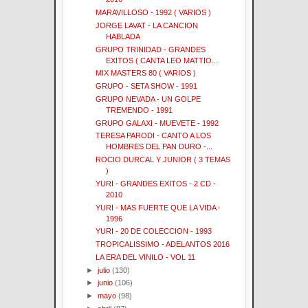
MARAVILLOSO - 1992 ( VARIOS )
JORGE LAVAT - LA CANCION
HABLADA
GRUPO TRINIDAD - GRANDES
EXITOS ( CANTA LEO MATTIO...
MIX MASTERS 80 ( VARIOS )
GRUPO - SETA SHOW - 1991
GRUPO NEVADA - UN GOLPE
TREMENDO - 1991
GRUPO GALAXI - MUEVETE - 1992
TERESA PARODI - CANTO A LOS
HOMBRES DEL PAN DURO -...
ROCIO DURCAL Y JUNIOR ( 3 TEMAS
)
YURI - GRANDES EXITOS - 2 CD -
2010
YURI - MAS FUERTE QUE LA VIDA -
1996
YURI - 20 DE COLECCION - 1993
TROPICALISSIMO - ADELANTOS 2016
LA ERA DEL VINILO - VOL 11
►
julio
(130)
►
junio
(106)
►
mayo
(98)