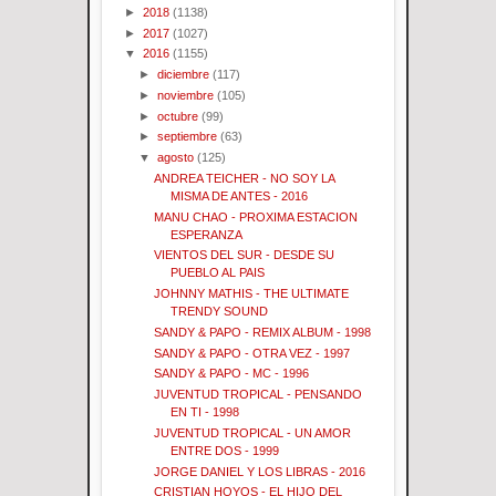
►
2018
(1138)
►
2017
(1027)
▼
2016
(1155)
►
diciembre
(117)
►
noviembre
(105)
►
octubre
(99)
►
septiembre
(63)
▼
agosto
(125)
ANDREA TEICHER - NO SOY LA
MISMA DE ANTES - 2016
MANU CHAO - PROXIMA ESTACION
ESPERANZA
VIENTOS DEL SUR - DESDE SU
PUEBLO AL PAIS
JOHNNY MATHIS - THE ULTIMATE
TRENDY SOUND
SANDY & PAPO - REMIX ALBUM - 1998
SANDY & PAPO - OTRA VEZ - 1997
SANDY & PAPO - MC - 1996
JUVENTUD TROPICAL - PENSANDO
EN TI - 1998
JUVENTUD TROPICAL - UN AMOR
ENTRE DOS - 1999
JORGE DANIEL Y LOS LIBRAS - 2016
CRISTIAN HOYOS - EL HIJO DEL