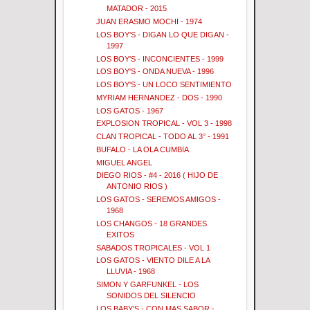
MATADOR - 2015
JUAN ERASMO MOCHI - 1974
LOS BOY'S - DIGAN LO QUE DIGAN -
1997
LOS BOY'S - INCONCIENTES - 1999
LOS BOY'S - ONDA NUEVA - 1996
LOS BOY'S - UN LOCO SENTIMIENTO
MYRIAM HERNANDEZ - DOS - 1990
LOS GATOS - 1967
EXPLOSION TROPICAL - VOL 3 - 1998
CLAN TROPICAL - TODO AL 3° - 1991
BUFALO - LA OLA CUMBIA
MIGUEL ANGEL
DIEGO RIOS - #4 - 2016 ( HIJO DE
ANTONIO RIOS )
LOS GATOS - SEREMOS AMIGOS -
1968
LOS CHANGOS - 18 GRANDES
EXITOS
SABADOS TROPICALES - VOL 1
LOS GATOS - VIENTO DILE A LA
LLUVIA - 1968
SIMON Y GARFUNKEL - LOS
SONIDOS DEL SILENCIO
LOS BABY'S - CON MAS SABOR -