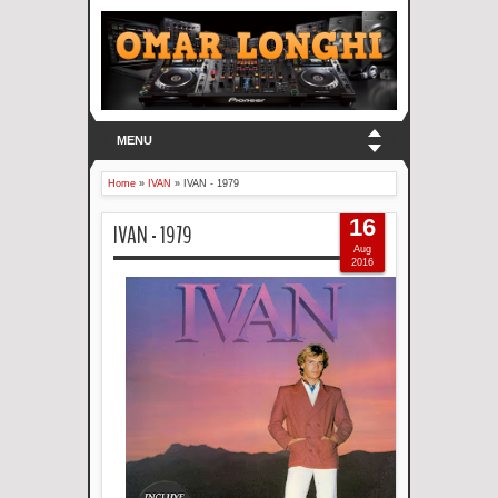
MENU
Home
»
IVAN
»
IVAN - 1979
16
IVAN - 1979
Aug
2016