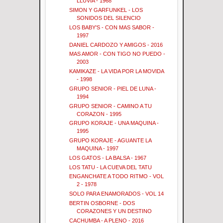
LLUVIA - 1968
SIMON Y GARFUNKEL - LOS
SONIDOS DEL SILENCIO
LOS BABY'S - CON MAS SABOR -
1997
DANIEL CARDOZO Y AMIGOS - 2016
MAS AMOR - CON TIGO NO PUEDO -
2003
KAMIKAZE - LA VIDA POR LA MOVIDA
- 1998
GRUPO SENIOR - PIEL DE LUNA -
1994
GRUPO SENIOR - CAMINO A TU
CORAZON - 1995
GRUPO KORAJE - UNA MAQUINA -
1995
GRUPO KORAJE - AGUANTE LA
MAQUINA - 1997
LOS GATOS - LA BALSA - 1967
LOS TATU - LA CUEVA DEL TATU
ENGANCHATE A TODO RITMO - VOL
2 - 1978
SOLO PARA ENAMORADOS - VOL 14
BERTIN OSBORNE - DOS
CORAZONES Y UN DESTINO
CACHUMBA - A PLENO - 2016