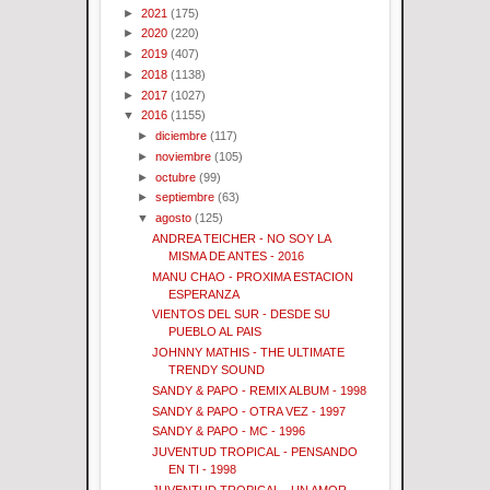
►
2021
(175)
►
2020
(220)
►
2019
(407)
►
2018
(1138)
►
2017
(1027)
▼
2016
(1155)
►
diciembre
(117)
►
noviembre
(105)
►
octubre
(99)
►
septiembre
(63)
▼
agosto
(125)
ANDREA TEICHER - NO SOY LA
MISMA DE ANTES - 2016
MANU CHAO - PROXIMA ESTACION
ESPERANZA
VIENTOS DEL SUR - DESDE SU
PUEBLO AL PAIS
JOHNNY MATHIS - THE ULTIMATE
TRENDY SOUND
SANDY & PAPO - REMIX ALBUM - 1998
SANDY & PAPO - OTRA VEZ - 1997
SANDY & PAPO - MC - 1996
JUVENTUD TROPICAL - PENSANDO
EN TI - 1998
JUVENTUD TROPICAL - UN AMOR