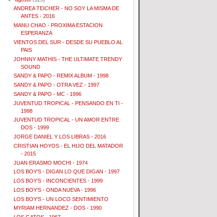
ANDREA TEICHER - NO SOY LA MISMA DE
ANTES - 2016
MANU CHAO - PROXIMA ESTACION
ESPERANZA
VIENTOS DEL SUR - DESDE SU PUEBLO AL
PAIS
JOHNNY MATHIS - THE ULTIMATE TRENDY
SOUND
SANDY & PAPO - REMIX ALBUM - 1998
SANDY & PAPO - OTRA VEZ - 1997
SANDY & PAPO - MC - 1996
JUVENTUD TROPICAL - PENSANDO EN TI -
1998
JUVENTUD TROPICAL - UN AMOR ENTRE
DOS - 1999
JORGE DANIEL Y LOS LIBRAS - 2016
CRISTIAN HOYOS - EL HIJO DEL MATADOR
- 2015
JUAN ERASMO MOCHI - 1974
LOS BOY'S - DIGAN LO QUE DIGAN - 1997
LOS BOY'S - INCONCIENTES - 1999
LOS BOY'S - ONDA NUEVA - 1996
LOS BOY'S - UN LOCO SENTIMIENTO
MYRIAM HERNANDEZ - DOS - 1990