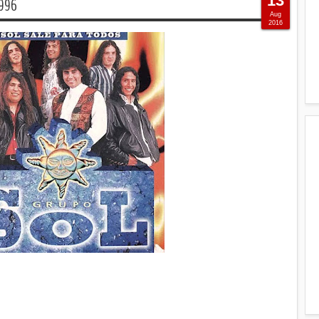
13
1996
Aug
2016