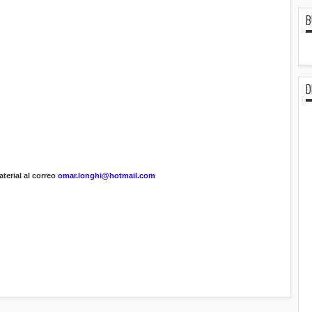
B
D
terial al correo
omar.longhi@hotmail.com