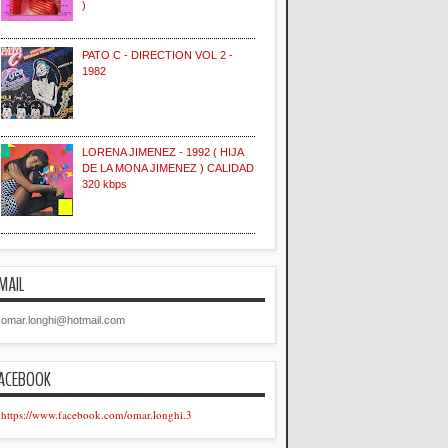
)
PATO C - DIRECTION VOL 2 -
1982
LORENA JIMENEZ - 1992 ( HIJA
DE LA MONA JIMENEZ ) CALIDAD
320 kbps
MAIL
omar.longhi@hotmail.com
ACEBOOK
https://www.facebook.com/omar.longhi.3