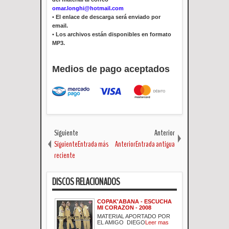
omar.longhi@hotmail.com
•
El enlace de descarga será enviado por
email.
•
Los archivos están disponibles en formato
MP3.
Medios de pago aceptados
Siguiente
Anterior
SiguienteEntrada más
AnteriorEntrada antigua
reciente
DISCOS RELACIONADOS
COPAK'ABANA - ESCUCHA
MI CORAZON - 2008
MATERIAL APORTADO POR
EL AMIGO DIEGO
Leer mas