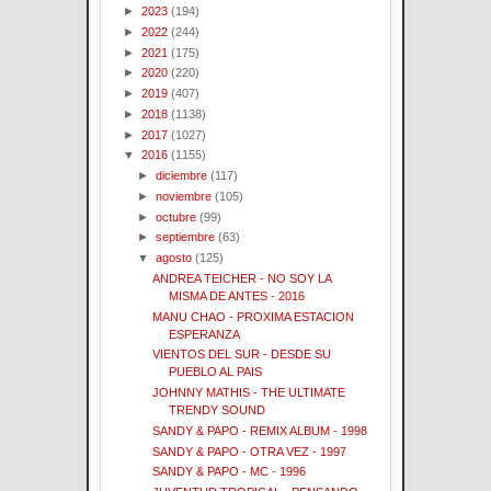
►
2023
(194)
►
2022
(244)
►
2021
(175)
►
2020
(220)
►
2019
(407)
►
2018
(1138)
►
2017
(1027)
▼
2016
(1155)
►
diciembre
(117)
►
noviembre
(105)
►
octubre
(99)
►
septiembre
(63)
▼
agosto
(125)
ANDREA TEICHER - NO SOY LA
MISMA DE ANTES - 2016
MANU CHAO - PROXIMA ESTACION
ESPERANZA
VIENTOS DEL SUR - DESDE SU
PUEBLO AL PAIS
JOHNNY MATHIS - THE ULTIMATE
TRENDY SOUND
SANDY & PAPO - REMIX ALBUM - 1998
SANDY & PAPO - OTRA VEZ - 1997
SANDY & PAPO - MC - 1996