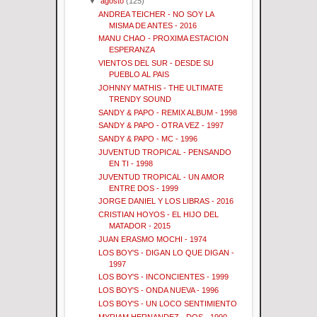
▼
agosto
(125)
ANDREA TEICHER - NO SOY LA
MISMA DE ANTES - 2016
MANU CHAO - PROXIMA ESTACION
ESPERANZA
VIENTOS DEL SUR - DESDE SU
PUEBLO AL PAIS
JOHNNY MATHIS - THE ULTIMATE
TRENDY SOUND
SANDY & PAPO - REMIX ALBUM - 1998
SANDY & PAPO - OTRA VEZ - 1997
SANDY & PAPO - MC - 1996
JUVENTUD TROPICAL - PENSANDO
EN TI - 1998
JUVENTUD TROPICAL - UN AMOR
ENTRE DOS - 1999
JORGE DANIEL Y LOS LIBRAS - 2016
CRISTIAN HOYOS - EL HIJO DEL
MATADOR - 2015
JUAN ERASMO MOCHI - 1974
LOS BOY'S - DIGAN LO QUE DIGAN -
1997
LOS BOY'S - INCONCIENTES - 1999
LOS BOY'S - ONDA NUEVA - 1996
LOS BOY'S - UN LOCO SENTIMIENTO
MYRIAM HERNANDEZ - DOS - 1990