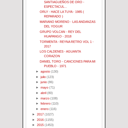
SANTIAGUEÑOS DE ORO -
ESPECTACUL...
ORLY - HACE LA TUYA - 1985 (
REPARADO )
MARIANO MORENO - LAS ANDANZAS
DEL YOGUR
GRUPO VOLCAN - REY DEL
HUAPANGO - 2018
TORMENTA - REYNA RETRO VOL 1 -
2017
LOS CALDENES - AGUANTA
CORAZON
DANIEL TORO - CANCIONES PARA MI
PUEBLO - 1971
►
agosto
(130)
►
julio
(123)
►
junio
(86)
►
mayo
(71)
►
abril
(80)
►
marzo
(108)
►
febrero
(110)
►
enero
(116)
►
2017
(1027)
►
2016
(1155)
►
2015
(1453)