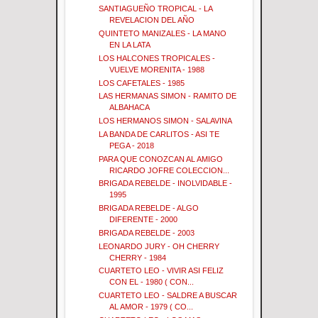
SANTIAGUEÑO TROPICAL - LA
REVELACION DEL AÑO
QUINTETO MANIZALES - LA MANO
EN LA LATA
LOS HALCONES TROPICALES -
VUELVE MORENITA - 1988
LOS CAFETALES - 1985
LAS HERMANAS SIMON - RAMITO DE
ALBAHACA
LOS HERMANOS SIMON - SALAVINA
LA BANDA DE CARLITOS - ASI TE
PEGA - 2018
PARA QUE CONOZCAN AL AMIGO
RICARDO JOFRE COLECCION...
BRIGADA REBELDE - INOLVIDABLE -
1995
BRIGADA REBELDE - ALGO
DIFERENTE - 2000
BRIGADA REBELDE - 2003
LEONARDO JURY - OH CHERRY
CHERRY - 1984
CUARTETO LEO - VIVIR ASI FELIZ
CON EL - 1980 ( CON...
CUARTETO LEO - SALDRE A BUSCAR
AL AMOR - 1979 ( CO...