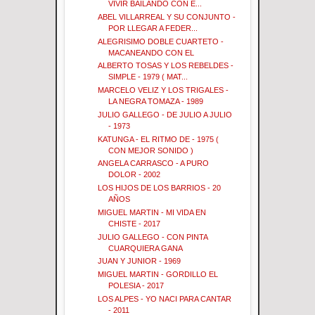
VIVIR BAILANDO CON E...
ABEL VILLARREAL Y SU CONJUNTO -
POR LLEGAR A FEDER...
ALEGRISIMO DOBLE CUARTETO -
MACANEANDO CON EL
ALBERTO TOSAS Y LOS REBELDES -
SIMPLE - 1979 ( MAT...
MARCELO VELIZ Y LOS TRIGALES -
LA NEGRA TOMAZA - 1989
JULIO GALLEGO - DE JULIO A JULIO
- 1973
KATUNGA - EL RITMO DE - 1975 (
CON MEJOR SONIDO )
ANGELA CARRASCO - A PURO
DOLOR - 2002
LOS HIJOS DE LOS BARRIOS - 20
AÑOS
MIGUEL MARTIN - MI VIDA EN
CHISTE - 2017
JULIO GALLEGO - CON PINTA
CUARQUIERA GANA
JUAN Y JUNIOR - 1969
MIGUEL MARTIN - GORDILLO EL
POLESIA - 2017
LOS ALPES - YO NACI PARA CANTAR
- 2011