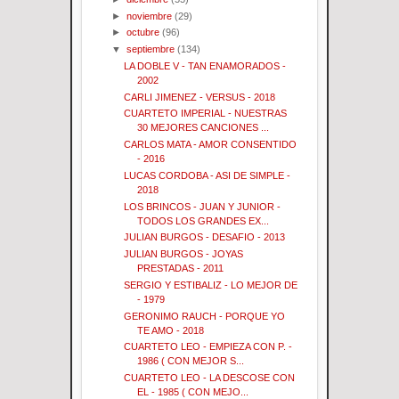
►
noviembre
(29)
►
octubre
(96)
▼
septiembre
(134)
LA DOBLE V - TAN ENAMORADOS -
2002
CARLI JIMENEZ - VERSUS - 2018
CUARTETO IMPERIAL - NUESTRAS
30 MEJORES CANCIONES ...
CARLOS MATA - AMOR CONSENTIDO
- 2016
LUCAS CORDOBA - ASI DE SIMPLE -
2018
LOS BRINCOS - JUAN Y JUNIOR -
TODOS LOS GRANDES EX...
JULIAN BURGOS - DESAFIO - 2013
JULIAN BURGOS - JOYAS
PRESTADAS - 2011
SERGIO Y ESTIBALIZ - LO MEJOR DE
- 1979
GERONIMO RAUCH - PORQUE YO
TE AMO - 2018
CUARTETO LEO - EMPIEZA CON P. -
1986 ( CON MEJOR S...
CUARTETO LEO - LA DESCOSE CON
EL - 1985 ( CON MEJO...