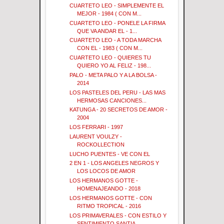
CUARTETO LEO - SIMPLEMENTE EL
MEJOR - 1984 ( CON M...
CUARTETO LEO - PONELE LA FIRMA
QUE VA ANDAR EL - 1...
CUARTETO LEO - A TODA MARCHA
CON EL - 1983 ( CON M...
CUARTETO LEO - QUIERES TU
QUIERO YO AL FELIZ - 198...
PALO - META PALO Y A LA BOLSA -
2014
LOS PASTELES DEL PERU - LAS MAS
HERMOSAS CANCIONES...
KATUNGA - 20 SECRETOS DE AMOR -
2004
LOS FERRARI - 1997
LAURENT VOULZY -
ROCKOLLECTION
LUCHO PUENTES - VE CON EL
2 EN 1 - LOS ANGELES NEGROS Y
LOS LOCOS DE AMOR
LOS HERMANOS GOTTE -
HOMENAJEANDO - 2018
LOS HERMANOS GOTTE - CON
RITMO TROPICAL - 2016
LOS PRIMAVERALES - CON ESTILO Y
SENTIMIENTO SANTIA...