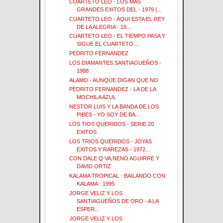
CUARTETO LEO - LOS MAS
GRANDES EXITOS DEL - 1979 (...
CUARTETO LEO - AQUI ESTA EL REY
DE LA ALEGRIA - 19...
CUARTETO LEO - EL TIEMPO PASA Y
SIGUE EL CUARTETO ...
PEDRITO FERNANDEZ
LOS DIAMANTES SANTIAGUEÑOS -
1988
ALAMO - AUNQUE DIGAN QUE NO
PEDRITO FERNANDEZ - LA DE LA
MOCHILA AZUL
NESTOR LUIS Y LA BANDA DE LOS
PIBES - YO SOY DE BA...
LOS TIOS QUERIDOS - SERIE 20
EXITOS
LOS TRIOS QUERIDOS - JOYAS
EXITOS Y RAREZAS - 1972...
CON DALE Q VA,NENO AGUIRRE Y
DAVID ORTIZ
KALAMA TROPICAL - BAILANDO CON
KALAMA - 1995
JORGE VELIZ Y LOS
SANTIAGUEÑOS DE ORO - A LA
ESPER...
JORGE VELIZ Y LOS