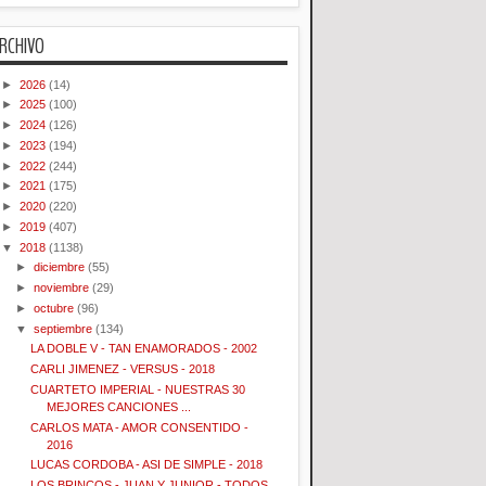
RCHIVO
►
2026
(14)
►
2025
(100)
►
2024
(126)
►
2023
(194)
►
2022
(244)
►
2021
(175)
►
2020
(220)
►
2019
(407)
▼
2018
(1138)
►
diciembre
(55)
►
noviembre
(29)
►
octubre
(96)
▼
septiembre
(134)
LA DOBLE V - TAN ENAMORADOS - 2002
CARLI JIMENEZ - VERSUS - 2018
CUARTETO IMPERIAL - NUESTRAS 30
MEJORES CANCIONES ...
CARLOS MATA - AMOR CONSENTIDO -
2016
LUCAS CORDOBA - ASI DE SIMPLE - 2018
LOS BRINCOS - JUAN Y JUNIOR - TODOS