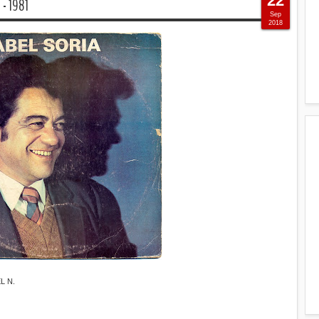
22
- 1981
Sep
2018
L N.