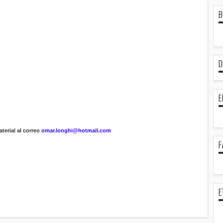
B
D
E
terial al correo
omar.longhi@hotmail.com
F
E