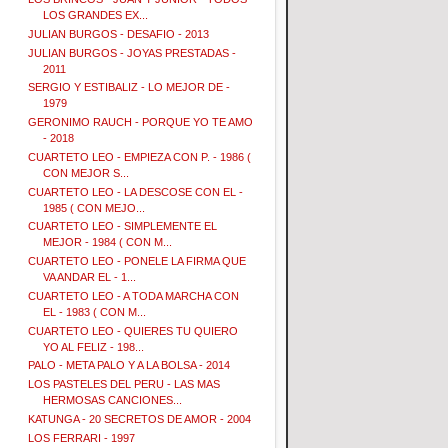
LOS GRANDES EX...
JULIAN BURGOS - DESAFIO - 2013
JULIAN BURGOS - JOYAS PRESTADAS -
2011
SERGIO Y ESTIBALIZ - LO MEJOR DE -
1979
GERONIMO RAUCH - PORQUE YO TE AMO
- 2018
CUARTETO LEO - EMPIEZA CON P. - 1986 (
CON MEJOR S...
CUARTETO LEO - LA DESCOSE CON EL -
1985 ( CON MEJO...
CUARTETO LEO - SIMPLEMENTE EL
MEJOR - 1984 ( CON M...
CUARTETO LEO - PONELE LA FIRMA QUE
VA ANDAR EL - 1...
CUARTETO LEO - A TODA MARCHA CON
EL - 1983 ( CON M...
CUARTETO LEO - QUIERES TU QUIERO
YO AL FELIZ - 198...
PALO - META PALO Y A LA BOLSA - 2014
LOS PASTELES DEL PERU - LAS MAS
HERMOSAS CANCIONES...
KATUNGA - 20 SECRETOS DE AMOR - 2004
LOS FERRARI - 1997