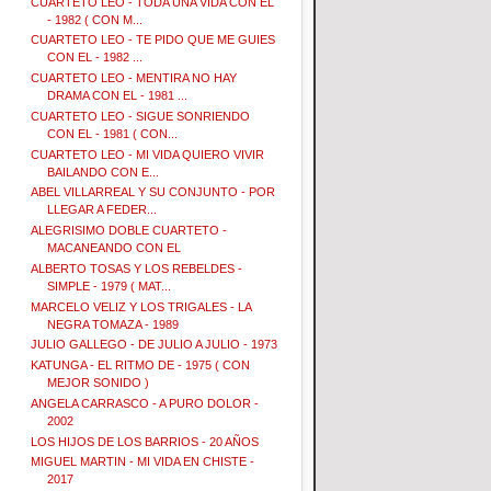
CUARTETO LEO - TODA UNA VIDA CON EL
- 1982 ( CON M...
CUARTETO LEO - TE PIDO QUE ME GUIES
CON EL - 1982 ...
CUARTETO LEO - MENTIRA NO HAY
DRAMA CON EL - 1981 ...
CUARTETO LEO - SIGUE SONRIENDO
CON EL - 1981 ( CON...
CUARTETO LEO - MI VIDA QUIERO VIVIR
BAILANDO CON E...
ABEL VILLARREAL Y SU CONJUNTO - POR
LLEGAR A FEDER...
ALEGRISIMO DOBLE CUARTETO -
MACANEANDO CON EL
ALBERTO TOSAS Y LOS REBELDES -
SIMPLE - 1979 ( MAT...
MARCELO VELIZ Y LOS TRIGALES - LA
NEGRA TOMAZA - 1989
JULIO GALLEGO - DE JULIO A JULIO - 1973
KATUNGA - EL RITMO DE - 1975 ( CON
MEJOR SONIDO )
ANGELA CARRASCO - A PURO DOLOR -
2002
LOS HIJOS DE LOS BARRIOS - 20 AÑOS
MIGUEL MARTIN - MI VIDA EN CHISTE -
2017