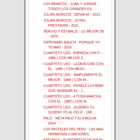
LOS BRINCOS - JUAN Y JUNIOR -
TODOS LOS GRANDES EX...
JULIAN BURGOS - DESAFIO - 2013
JULIAN BURGOS - JOYAS
PRESTADAS - 2011
SERGIO Y ESTIBALIZ - LO MEJOR DE
- 1979
GERONIMO RAUCH - PORQUE YO
TE AMO - 2018
CUARTETO LEO - EMPIEZA CON P. -
1986 ( CON MEJOR S...
CUARTETO LEO - LA DESCOSE CON
EL - 1985 ( CON MEJO...
CUARTETO LEO - SIMPLEMENTE EL
MEJOR - 1984 ( CON M...
CUARTETO LEO - PONELE LA FIRMA
QUE VA ANDAR EL - 1...
CUARTETO LEO - A TODA MARCHA
CON EL - 1983 ( CON M...
CUARTETO LEO - QUIERES TU
QUIERO YO AL FELIZ - 198...
PALO - META PALO Y A LA BOLSA -
2014
LOS PASTELES DEL PERU - LAS MAS
HERMOSAS CANCIONES...
KATUNGA - 20 SECRETOS DE AMOR -