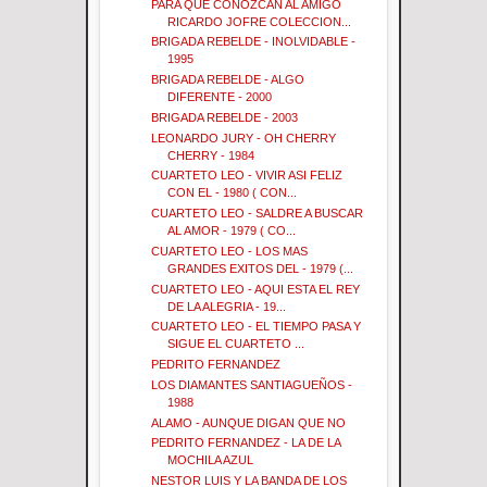
PARA QUE CONOZCAN AL AMIGO
RICARDO JOFRE COLECCION...
BRIGADA REBELDE - INOLVIDABLE -
1995
BRIGADA REBELDE - ALGO
DIFERENTE - 2000
BRIGADA REBELDE - 2003
LEONARDO JURY - OH CHERRY
CHERRY - 1984
CUARTETO LEO - VIVIR ASI FELIZ
CON EL - 1980 ( CON...
CUARTETO LEO - SALDRE A BUSCAR
AL AMOR - 1979 ( CO...
CUARTETO LEO - LOS MAS
GRANDES EXITOS DEL - 1979 (...
CUARTETO LEO - AQUI ESTA EL REY
DE LA ALEGRIA - 19...
CUARTETO LEO - EL TIEMPO PASA Y
SIGUE EL CUARTETO ...
PEDRITO FERNANDEZ
LOS DIAMANTES SANTIAGUEÑOS -
1988
ALAMO - AUNQUE DIGAN QUE NO
PEDRITO FERNANDEZ - LA DE LA
MOCHILA AZUL
NESTOR LUIS Y LA BANDA DE LOS