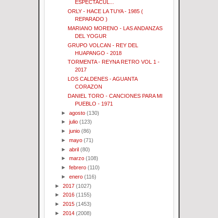
ESPECTACUL...
ORLY - HACE LA TUYA - 1985 (
REPARADO )
MARIANO MORENO - LAS ANDANZAS
DEL YOGUR
GRUPO VOLCAN - REY DEL
HUAPANGO - 2018
TORMENTA - REYNA RETRO VOL 1 -
2017
LOS CALDENES - AGUANTA
CORAZON
DANIEL TORO - CANCIONES PARA MI
PUEBLO - 1971
►
agosto
(130)
►
julio
(123)
►
junio
(86)
►
mayo
(71)
►
abril
(80)
►
marzo
(108)
►
febrero
(110)
►
enero
(116)
►
2017
(1027)
►
2016
(1155)
►
2015
(1453)
►
2014
(2008)