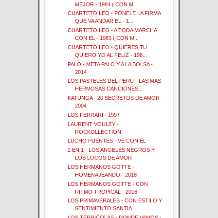
MEJOR - 1984 ( CON M...
CUARTETO LEO - PONELE LA FIRMA
QUE VA ANDAR EL - 1...
CUARTETO LEO - A TODA MARCHA
CON EL - 1983 ( CON M...
CUARTETO LEO - QUIERES TU
QUIERO YO AL FELIZ - 198...
PALO - META PALO Y A LA BOLSA -
2014
LOS PASTELES DEL PERU - LAS MAS
HERMOSAS CANCIONES...
KATUNGA - 20 SECRETOS DE AMOR -
2004
LOS FERRARI - 1997
LAURENT VOULZY -
ROCKOLLECTION
LUCHO PUENTES - VE CON EL
2 EN 1 - LOS ANGELES NEGROS Y
LOS LOCOS DE AMOR
LOS HERMANOS GOTTE -
HOMENAJEANDO - 2018
LOS HERMANOS GOTTE - CON
RITMO TROPICAL - 2016
LOS PRIMAVERALES - CON ESTILO Y
SENTIMIENTO SANTIA...
LOS TERRICOLAS - DONDE VAMOS -