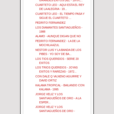
GRANDES EXITOS DEL - 1979 (...
CUARTETO LEO - AQUI ESTA EL REY
DE LA ALEGRIA - 19...
CUARTETO LEO - EL TIEMPO PASA Y
SIGUE EL CUARTETO ...
PEDRITO FERNANDEZ
LOS DIAMANTES SANTIAGUEÑOS -
1988
ALAMO - AUNQUE DIGAN QUE NO
PEDRITO FERNANDEZ - LA DE LA
MOCHILA AZUL
NESTOR LUIS Y LA BANDA DE LOS
PIBES - YO SOY DE BA...
LOS TIOS QUERIDOS - SERIE 20
EXITOS
LOS TRIOS QUERIDOS - JOYAS
EXITOS Y RAREZAS - 1972...
CON DALE Q VA,NENO AGUIRRE Y
DAVID ORTIZ
KALAMA TROPICAL - BAILANDO CON
KALAMA - 1995
JORGE VELIZ Y LOS
SANTIAGUEÑOS DE ORO - A LA
ESPER...
JORGE VELIZ Y LOS
SANTIAGUEÑOS DE ORO -