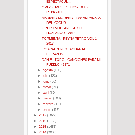
ESPECTACUL...
ORLY - HACE LA TUYA - 1985 (
REPARADO )
MARIANO MORENO - LAS ANDANZAS
DEL YOGUR
GRUPO VOLCAN - REY DEL
HUAPANGO - 2018
TORMENTA - REYNA RETRO VOL 1 -
2017
LOS CALDENES - AGUANTA
CORAZON
DANIEL TORO - CANCIONES PARA MI
PUEBLO - 1971
►
agosto
(130)
►
julio
(123)
►
junio
(86)
►
mayo
(71)
►
abril
(80)
►
marzo
(108)
►
febrero
(110)
►
enero
(116)
►
2017
(1027)
►
2016
(1155)
►
2015
(1453)
►
2014
(2008)