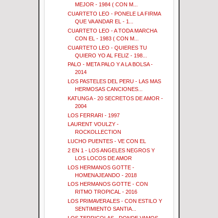
MEJOR - 1984 ( CON M...
CUARTETO LEO - PONELE LA FIRMA
QUE VA ANDAR EL - 1...
CUARTETO LEO - A TODA MARCHA
CON EL - 1983 ( CON M...
CUARTETO LEO - QUIERES TU
QUIERO YO AL FELIZ - 198...
PALO - META PALO Y A LA BOLSA -
2014
LOS PASTELES DEL PERU - LAS MAS
HERMOSAS CANCIONES...
KATUNGA - 20 SECRETOS DE AMOR -
2004
LOS FERRARI - 1997
LAURENT VOULZY -
ROCKOLLECTION
LUCHO PUENTES - VE CON EL
2 EN 1 - LOS ANGELES NEGROS Y
LOS LOCOS DE AMOR
LOS HERMANOS GOTTE -
HOMENAJEANDO - 2018
LOS HERMANOS GOTTE - CON
RITMO TROPICAL - 2016
LOS PRIMAVERALES - CON ESTILO Y
SENTIMIENTO SANTIA...
LOS TERRICOLAS - DONDE VAMOS -