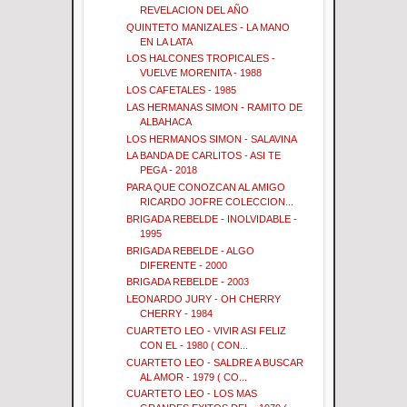
REVELACION DEL AÑO
QUINTETO MANIZALES - LA MANO
EN LA LATA
LOS HALCONES TROPICALES -
VUELVE MORENITA - 1988
LOS CAFETALES - 1985
LAS HERMANAS SIMON - RAMITO DE
ALBAHACA
LOS HERMANOS SIMON - SALAVINA
LA BANDA DE CARLITOS - ASI TE
PEGA - 2018
PARA QUE CONOZCAN AL AMIGO
RICARDO JOFRE COLECCION...
BRIGADA REBELDE - INOLVIDABLE -
1995
BRIGADA REBELDE - ALGO
DIFERENTE - 2000
BRIGADA REBELDE - 2003
LEONARDO JURY - OH CHERRY
CHERRY - 1984
CUARTETO LEO - VIVIR ASI FELIZ
CON EL - 1980 ( CON...
CUARTETO LEO - SALDRE A BUSCAR
AL AMOR - 1979 ( CO...
CUARTETO LEO - LOS MAS