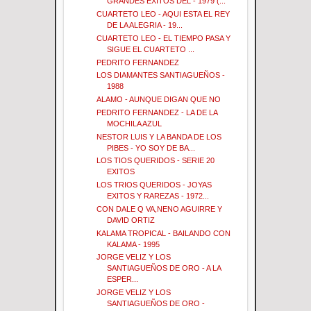
GRANDES EXITOS DEL - 1979 (...
CUARTETO LEO - AQUI ESTA EL REY
DE LA ALEGRIA - 19...
CUARTETO LEO - EL TIEMPO PASA Y
SIGUE EL CUARTETO ...
PEDRITO FERNANDEZ
LOS DIAMANTES SANTIAGUEÑOS -
1988
ALAMO - AUNQUE DIGAN QUE NO
PEDRITO FERNANDEZ - LA DE LA
MOCHILA AZUL
NESTOR LUIS Y LA BANDA DE LOS
PIBES - YO SOY DE BA...
LOS TIOS QUERIDOS - SERIE 20
EXITOS
LOS TRIOS QUERIDOS - JOYAS
EXITOS Y RAREZAS - 1972...
CON DALE Q VA,NENO AGUIRRE Y
DAVID ORTIZ
KALAMA TROPICAL - BAILANDO CON
KALAMA - 1995
JORGE VELIZ Y LOS
SANTIAGUEÑOS DE ORO - A LA
ESPER...
JORGE VELIZ Y LOS
SANTIAGUEÑOS DE ORO -