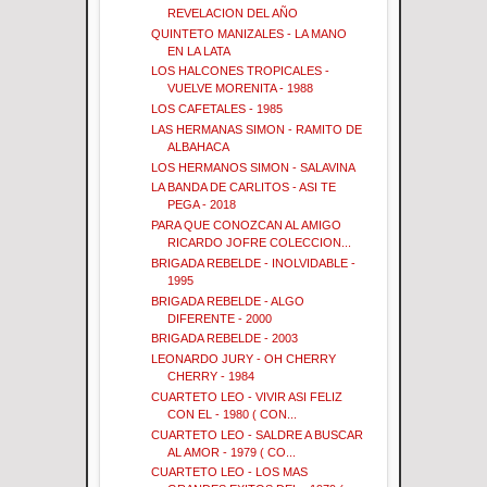
REVELACION DEL AÑO
QUINTETO MANIZALES - LA MANO
EN LA LATA
LOS HALCONES TROPICALES -
VUELVE MORENITA - 1988
LOS CAFETALES - 1985
LAS HERMANAS SIMON - RAMITO DE
ALBAHACA
LOS HERMANOS SIMON - SALAVINA
LA BANDA DE CARLITOS - ASI TE
PEGA - 2018
PARA QUE CONOZCAN AL AMIGO
RICARDO JOFRE COLECCION...
BRIGADA REBELDE - INOLVIDABLE -
1995
BRIGADA REBELDE - ALGO
DIFERENTE - 2000
BRIGADA REBELDE - 2003
LEONARDO JURY - OH CHERRY
CHERRY - 1984
CUARTETO LEO - VIVIR ASI FELIZ
CON EL - 1980 ( CON...
CUARTETO LEO - SALDRE A BUSCAR
AL AMOR - 1979 ( CO...
CUARTETO LEO - LOS MAS