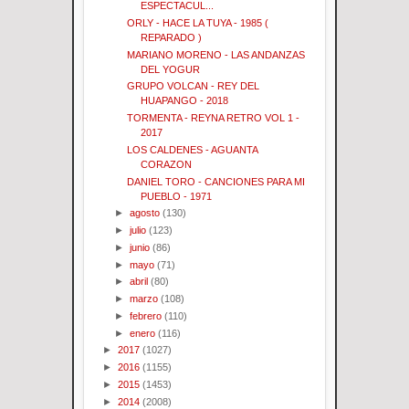
ESPECTACUL...
ORLY - HACE LA TUYA - 1985 (
REPARADO )
MARIANO MORENO - LAS ANDANZAS
DEL YOGUR
GRUPO VOLCAN - REY DEL
HUAPANGO - 2018
TORMENTA - REYNA RETRO VOL 1 -
2017
LOS CALDENES - AGUANTA
CORAZON
DANIEL TORO - CANCIONES PARA MI
PUEBLO - 1971
►
agosto
(130)
►
julio
(123)
►
junio
(86)
►
mayo
(71)
►
abril
(80)
►
marzo
(108)
►
febrero
(110)
►
enero
(116)
►
2017
(1027)
►
2016
(1155)
►
2015
(1453)
►
2014
(2008)