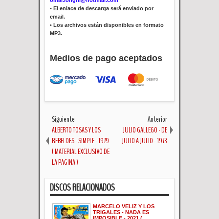
omar.longhi@hotmail.com
•
El enlace de descarga será enviado por
email.
•
Los archivos están disponibles en formato
MP3.
Medios de pago aceptados
Siguiente
Anterior
ALBERTO TOSAS Y LOS
JULIO GALLEGO - DE
REBELDES - SIMPLE - 1979
JULIO A JULIO - 1973
( MATERIAL EXCLUSIVO DE
LA PAGINA )
DISCOS RELACIONADOS
MARCELO VELIZ Y LOS
TRIGALES - NADA ES
IMPOSIBLE - 2021 (