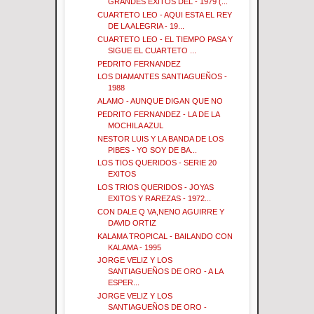
GRANDES EXITOS DEL - 1979 (...
CUARTETO LEO - AQUI ESTA EL REY
DE LA ALEGRIA - 19...
CUARTETO LEO - EL TIEMPO PASA Y
SIGUE EL CUARTETO ...
PEDRITO FERNANDEZ
LOS DIAMANTES SANTIAGUEÑOS -
1988
ALAMO - AUNQUE DIGAN QUE NO
PEDRITO FERNANDEZ - LA DE LA
MOCHILA AZUL
NESTOR LUIS Y LA BANDA DE LOS
PIBES - YO SOY DE BA...
LOS TIOS QUERIDOS - SERIE 20
EXITOS
LOS TRIOS QUERIDOS - JOYAS
EXITOS Y RAREZAS - 1972...
CON DALE Q VA,NENO AGUIRRE Y
DAVID ORTIZ
KALAMA TROPICAL - BAILANDO CON
KALAMA - 1995
JORGE VELIZ Y LOS
SANTIAGUEÑOS DE ORO - A LA
ESPER...
JORGE VELIZ Y LOS
SANTIAGUEÑOS DE ORO -