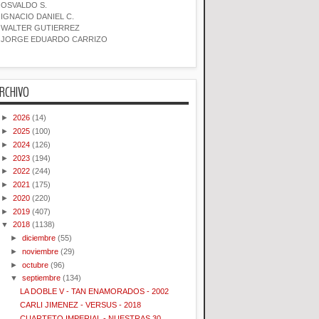
OSVALDO S.
IGNACIO DANIEL C.
WALTER GUTIERREZ
JORGE EDUARDO CARRIZO
RCHIVO
►
2026
(14)
►
2025
(100)
►
2024
(126)
►
2023
(194)
►
2022
(244)
►
2021
(175)
►
2020
(220)
►
2019
(407)
▼
2018
(1138)
►
diciembre
(55)
►
noviembre
(29)
►
octubre
(96)
▼
septiembre
(134)
LA DOBLE V - TAN ENAMORADOS - 2002
CARLI JIMENEZ - VERSUS - 2018
CUARTETO IMPERIAL - NUESTRAS 30