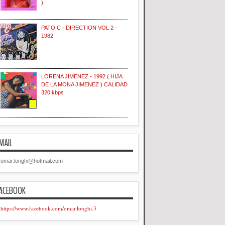
)
PATO C - DIRECTION VOL 2 -
1982
LORENA JIMENEZ - 1992 ( HIJA
DE LA MONA JIMENEZ ) CALIDAD
320 kbps
MAIL
omar.longhi@hotmail.com
ACEBOOK
https://www.facebook.com/omar.longhi.3