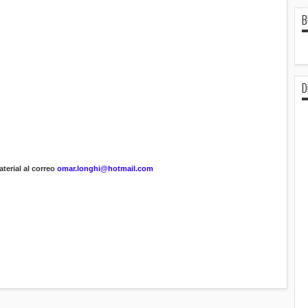
B
D
terial al correo
omar.longhi@hotmail.com