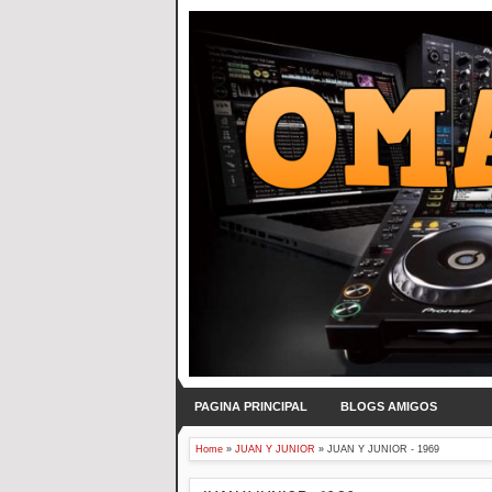
PAGINA PRINCIPAL
BLOGS AMIGOS
Home
»
JUAN Y JUNIOR
»
JUAN Y JUNIOR - 1969