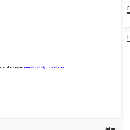
B
D
terial al correo
omar.longhi@hotmail.com
Anterior