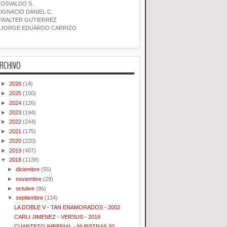
OSVALDO S.
IGNACIO DANIEL C.
WALTER GUTIERREZ
JORGE EDUARDO CARRIZO
RCHIVO
►
2026
(14)
►
2025
(100)
►
2024
(126)
►
2023
(194)
►
2022
(244)
►
2021
(175)
►
2020
(220)
►
2019
(407)
▼
2018
(1138)
►
diciembre
(55)
►
noviembre
(29)
►
octubre
(96)
▼
septiembre
(134)
LA DOBLE V - TAN ENAMORADOS - 2002
CARLI JIMENEZ - VERSUS - 2018
CUARTETO IMPERIAL - NUESTRAS 30