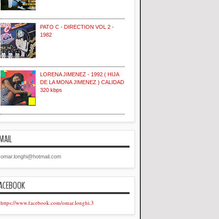
PATO C - DIRECTION VOL 2 -
1982
LORENA JIMENEZ - 1992 ( HIJA
DE LA MONA JIMENEZ ) CALIDAD
320 kbps
MAIL
omar.longhi@hotmail.com
ACEBOOK
https://www.facebook.com/omar.longhi.3