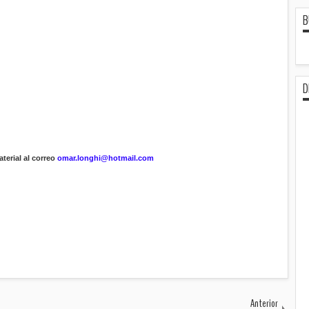
B
D
terial al correo
omar.longhi@hotmail.com
Anterior