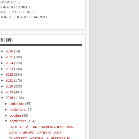
OSVALDO S.
IGNACIO DANIEL C.
WALTER GUTIERREZ
JORGE EDUARDO CARRIZO
RCHIVO
►
2026
(14)
►
2025
(100)
►
2024
(126)
►
2023
(194)
►
2022
(244)
►
2021
(175)
►
2020
(220)
►
2019
(407)
▼
2018
(1138)
►
diciembre
(55)
►
noviembre
(29)
►
octubre
(96)
▼
septiembre
(134)
LA DOBLE V - TAN ENAMORADOS - 2002
CARLI JIMENEZ - VERSUS - 2018
CUARTETO IMPERIAL - NUESTRAS 30