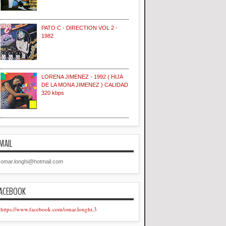
PATO C - DIRECTION VOL 2 -
1982
LORENA JIMENEZ - 1992 ( HIJA
DE LA MONA JIMENEZ ) CALIDAD
320 kbps
MAIL
omar.longhi@hotmail.com
ACEBOOK
https://www.facebook.com/omar.longhi.3