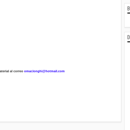
B
D
terial al correo
omar.longhi@hotmail.com