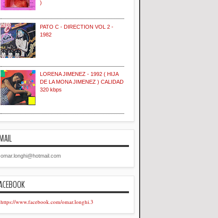
)
PATO C - DIRECTION VOL 2 -
1982
LORENA JIMENEZ - 1992 ( HIJA
DE LA MONA JIMENEZ ) CALIDAD
320 kbps
MAIL
omar.longhi@hotmail.com
ACEBOOK
https://www.facebook.com/omar.longhi.3