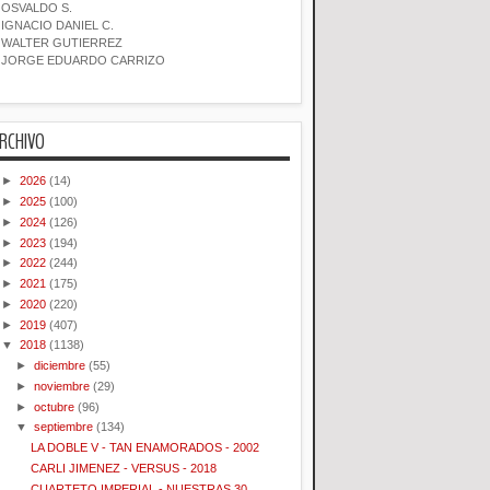
OSVALDO S.
IGNACIO DANIEL C.
WALTER GUTIERREZ
JORGE EDUARDO CARRIZO
RCHIVO
►
2026
(14)
►
2025
(100)
►
2024
(126)
►
2023
(194)
►
2022
(244)
►
2021
(175)
►
2020
(220)
►
2019
(407)
▼
2018
(1138)
►
diciembre
(55)
►
noviembre
(29)
►
octubre
(96)
▼
septiembre
(134)
LA DOBLE V - TAN ENAMORADOS - 2002
CARLI JIMENEZ - VERSUS - 2018
CUARTETO IMPERIAL - NUESTRAS 30