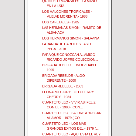
QUINTETO MANIZALES - LA MANO
EN LA LATA
LOS HALCONES TROPICALES -
VUELVE MORENITA - 1988
LOS CAFETALES - 1985
LAS HERMANAS SIMON - RAMITO DE
ALBAHACA
LOS HERMANOS SIMON - SALAVINA
LA BANDA DE CARLITOS - ASI TE
PEGA - 2018
PARA QUE CONOZCAN AL AMIGO
RICARDO JOFRE COLECCION...
BRIGADA REBELDE - INOLVIDABLE -
1995
BRIGADA REBELDE - ALGO
DIFERENTE - 2000
BRIGADA REBELDE - 2003
LEONARDO JURY - OH CHERRY
CHERRY - 1984
CUARTETO LEO - VIVIR ASI FELIZ
CON EL - 1980 ( CON...
CUARTETO LEO - SALDRE A BUSCAR
AL AMOR - 1979 ( CO...
CUARTETO LEO - LOS MAS
GRANDES EXITOS DEL - 1979 (...
CUARTETO LEO - AQUI ESTA EL REY