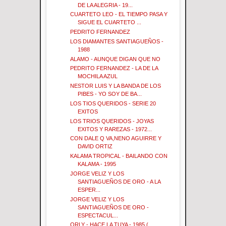
DE LA ALEGRIA - 19...
CUARTETO LEO - EL TIEMPO PASA Y
SIGUE EL CUARTETO ...
PEDRITO FERNANDEZ
LOS DIAMANTES SANTIAGUEÑOS -
1988
ALAMO - AUNQUE DIGAN QUE NO
PEDRITO FERNANDEZ - LA DE LA
MOCHILA AZUL
NESTOR LUIS Y LA BANDA DE LOS
PIBES - YO SOY DE BA...
LOS TIOS QUERIDOS - SERIE 20
EXITOS
LOS TRIOS QUERIDOS - JOYAS
EXITOS Y RAREZAS - 1972...
CON DALE Q VA,NENO AGUIRRE Y
DAVID ORTIZ
KALAMA TROPICAL - BAILANDO CON
KALAMA - 1995
JORGE VELIZ Y LOS
SANTIAGUEÑOS DE ORO - A LA
ESPER...
JORGE VELIZ Y LOS
SANTIAGUEÑOS DE ORO -
ESPECTACUL...
ORLY - HACE LA TUYA - 1985 (