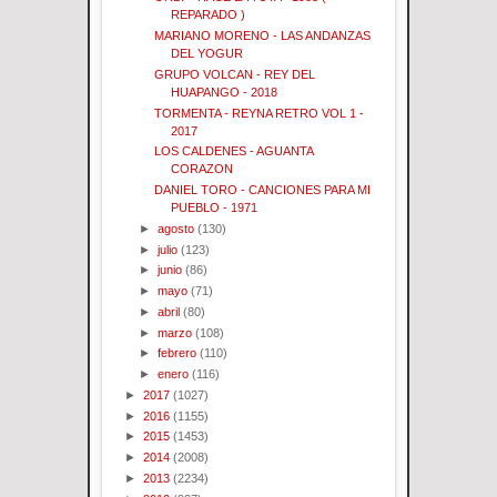
REPARADO )
MARIANO MORENO - LAS ANDANZAS
DEL YOGUR
GRUPO VOLCAN - REY DEL
HUAPANGO - 2018
TORMENTA - REYNA RETRO VOL 1 -
2017
LOS CALDENES - AGUANTA
CORAZON
DANIEL TORO - CANCIONES PARA MI
PUEBLO - 1971
►
agosto
(130)
►
julio
(123)
►
junio
(86)
►
mayo
(71)
►
abril
(80)
►
marzo
(108)
►
febrero
(110)
►
enero
(116)
►
2017
(1027)
►
2016
(1155)
►
2015
(1453)
►
2014
(2008)
►
2013
(2234)