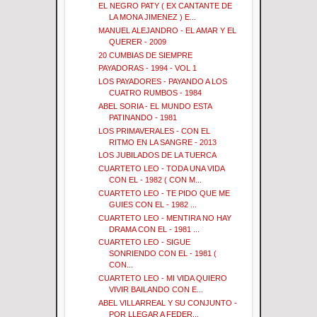
EL NEGRO PATY ( EX CANTANTE DE
LA MONA JIMENEZ ) E...
MANUEL ALEJANDRO - EL AMAR Y EL
QUERER - 2009
20 CUMBIAS DE SIEMPRE
PAYADORAS - 1994 - VOL 1
LOS PAYADORES - PAYANDO A LOS
CUATRO RUMBOS - 1984
ABEL SORIA - EL MUNDO ESTA
PATINANDO - 1981
LOS PRIMAVERALES - CON EL
RITMO EN LA SANGRE - 2013
LOS JUBILADOS DE LA TUERCA
CUARTETO LEO - TODA UNA VIDA
CON EL - 1982 ( CON M...
CUARTETO LEO - TE PIDO QUE ME
GUIES CON EL - 1982 ...
CUARTETO LEO - MENTIRA NO HAY
DRAMA CON EL - 1981 ...
CUARTETO LEO - SIGUE
SONRIENDO CON EL - 1981 (
CON...
CUARTETO LEO - MI VIDA QUIERO
VIVIR BAILANDO CON E...
ABEL VILLARREAL Y SU CONJUNTO -
POR LLEGAR A FEDER...