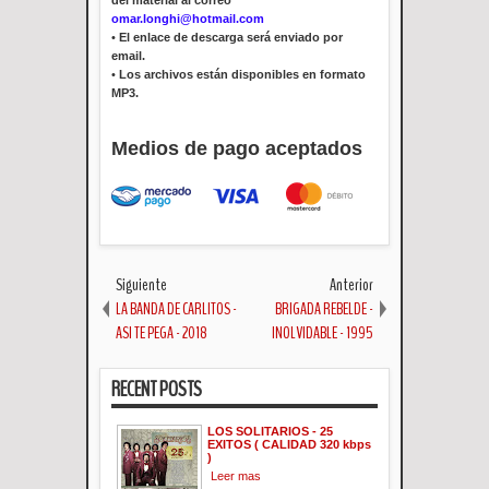
omar.longhi@hotmail.com
•
El enlace de descarga será enviado por
email.
•
Los archivos están disponibles en formato
MP3.
Medios de pago aceptados
Siguiente
Anterior
LA BANDA DE CARLITOS -
BRIGADA REBELDE -
ASI TE PEGA - 2018
INOLVIDABLE - 1995
RECENT POSTS
LOS SOLITARIOS - 25
EXITOS ( CALIDAD 320 kbps
)
Leer mas