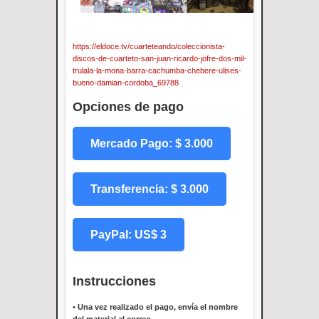
https://eldoce.tv/cuarteteando/coleccionista-
discos-de-cuarteto-san-juan-ricardo-jofre-dos-mil-
trulala-la-mona-barra-cachumba-chebere-ulises-
bueno-damian-cordoba_69788
Opciones de pago
Mercado Pago: $ 3.000
Transferencia: $ 3.000
PayPal: US$ 3
Instrucciones
•
Una vez realizado el pago, envía el nombre
del material al correo