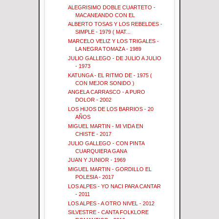
ALEGRISIMO DOBLE CUARTETO -
MACANEANDO CON EL
ALBERTO TOSAS Y LOS REBELDES -
SIMPLE - 1979 ( MAT...
MARCELO VELIZ Y LOS TRIGALES -
LA NEGRA TOMAZA - 1989
JULIO GALLEGO - DE JULIO A JULIO
- 1973
KATUNGA - EL RITMO DE - 1975 (
CON MEJOR SONIDO )
ANGELA CARRASCO - A PURO
DOLOR - 2002
LOS HIJOS DE LOS BARRIOS - 20
AÑOS
MIGUEL MARTIN - MI VIDA EN
CHISTE - 2017
JULIO GALLEGO - CON PINTA
CUARQUIERA GANA
JUAN Y JUNIOR - 1969
MIGUEL MARTIN - GORDILLO EL
POLESIA - 2017
LOS ALPES - YO NACI PARA CANTAR
- 2011
LOS ALPES - A OTRO NIVEL - 2012
SILVESTRE - CANTA FOLKLORE