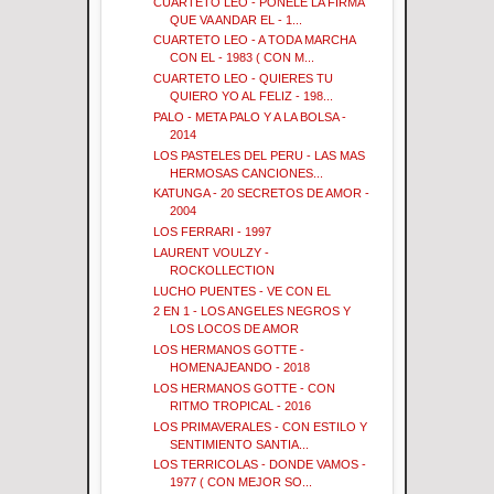
CUARTETO LEO - PONELE LA FIRMA
QUE VA ANDAR EL - 1...
CUARTETO LEO - A TODA MARCHA
CON EL - 1983 ( CON M...
CUARTETO LEO - QUIERES TU
QUIERO YO AL FELIZ - 198...
PALO - META PALO Y A LA BOLSA -
2014
LOS PASTELES DEL PERU - LAS MAS
HERMOSAS CANCIONES...
KATUNGA - 20 SECRETOS DE AMOR -
2004
LOS FERRARI - 1997
LAURENT VOULZY -
ROCKOLLECTION
LUCHO PUENTES - VE CON EL
2 EN 1 - LOS ANGELES NEGROS Y
LOS LOCOS DE AMOR
LOS HERMANOS GOTTE -
HOMENAJEANDO - 2018
LOS HERMANOS GOTTE - CON
RITMO TROPICAL - 2016
LOS PRIMAVERALES - CON ESTILO Y
SENTIMIENTO SANTIA...
LOS TERRICOLAS - DONDE VAMOS -
1977 ( CON MEJOR SO...