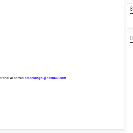
B
D
terial al correo
omar.longhi@hotmail.com