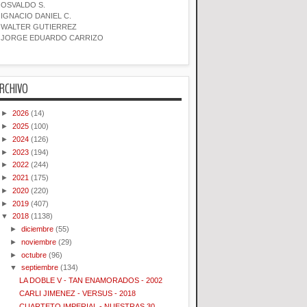
OSVALDO S.
IGNACIO DANIEL C.
WALTER GUTIERREZ
JORGE EDUARDO CARRIZO
RCHIVO
►
2026
(14)
►
2025
(100)
►
2024
(126)
►
2023
(194)
►
2022
(244)
►
2021
(175)
►
2020
(220)
►
2019
(407)
▼
2018
(1138)
►
diciembre
(55)
►
noviembre
(29)
►
octubre
(96)
▼
septiembre
(134)
LA DOBLE V - TAN ENAMORADOS - 2002
CARLI JIMENEZ - VERSUS - 2018
CUARTETO IMPERIAL - NUESTRAS 30