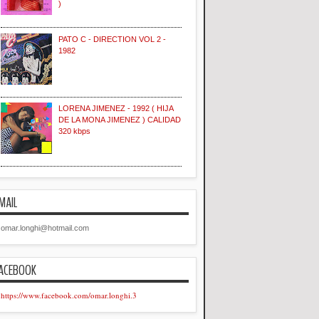
)
PATO C - DIRECTION VOL 2 -
1982
LORENA JIMENEZ - 1992 ( HIJA
DE LA MONA JIMENEZ ) CALIDAD
320 kbps
MAIL
omar.longhi@hotmail.com
ACEBOOK
https://www.facebook.com/omar.longhi.3