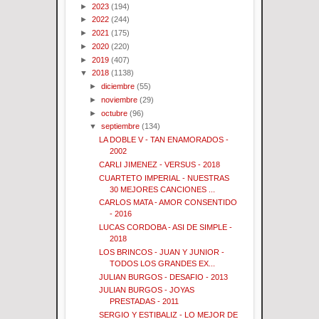
►
2023
(194)
►
2022
(244)
►
2021
(175)
►
2020
(220)
►
2019
(407)
▼
2018
(1138)
►
diciembre
(55)
►
noviembre
(29)
►
octubre
(96)
▼
septiembre
(134)
LA DOBLE V - TAN ENAMORADOS -
2002
CARLI JIMENEZ - VERSUS - 2018
CUARTETO IMPERIAL - NUESTRAS
30 MEJORES CANCIONES ...
CARLOS MATA - AMOR CONSENTIDO
- 2016
LUCAS CORDOBA - ASI DE SIMPLE -
2018
LOS BRINCOS - JUAN Y JUNIOR -
TODOS LOS GRANDES EX...
JULIAN BURGOS - DESAFIO - 2013
JULIAN BURGOS - JOYAS
PRESTADAS - 2011
SERGIO Y ESTIBALIZ - LO MEJOR DE