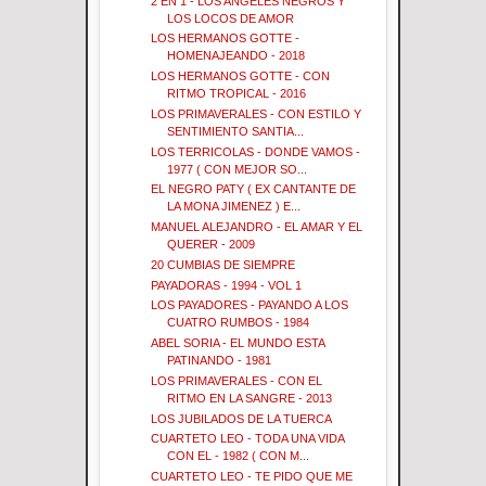
2 EN 1 - LOS ANGELES NEGROS Y
LOS LOCOS DE AMOR
LOS HERMANOS GOTTE -
HOMENAJEANDO - 2018
LOS HERMANOS GOTTE - CON
RITMO TROPICAL - 2016
LOS PRIMAVERALES - CON ESTILO Y
SENTIMIENTO SANTIA...
LOS TERRICOLAS - DONDE VAMOS -
1977 ( CON MEJOR SO...
EL NEGRO PATY ( EX CANTANTE DE
LA MONA JIMENEZ ) E...
MANUEL ALEJANDRO - EL AMAR Y EL
QUERER - 2009
20 CUMBIAS DE SIEMPRE
PAYADORAS - 1994 - VOL 1
LOS PAYADORES - PAYANDO A LOS
CUATRO RUMBOS - 1984
ABEL SORIA - EL MUNDO ESTA
PATINANDO - 1981
LOS PRIMAVERALES - CON EL
RITMO EN LA SANGRE - 2013
LOS JUBILADOS DE LA TUERCA
CUARTETO LEO - TODA UNA VIDA
CON EL - 1982 ( CON M...
CUARTETO LEO - TE PIDO QUE ME