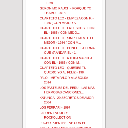
- 1979
GERONIMO RAUCH - PORQUE YO
TE AMO - 2018
CUARTETO LEO - EMPIEZA CON P. -
1986 ( CON MEJOR S...
CUARTETO LEO - LA DESCOSE CON
EL - 1985 ( CON MEJO...
CUARTETO LEO - SIMPLEMENTE EL
MEJOR - 1984 ( CON M...
CUARTETO LEO - PONELE LA FIRMA
QUE VA ANDAR EL - 1...
CUARTETO LEO - A TODA MARCHA
CON EL - 1983 ( CON M...
CUARTETO LEO - QUIERES TU
QUIERO YO AL FELIZ - 198...
PALO - META PALO Y A LA BOLSA -
2014
LOS PASTELES DEL PERU - LAS MAS
HERMOSAS CANCIONES...
KATUNGA - 20 SECRETOS DE AMOR -
2004
LOS FERRARI - 1997
LAURENT VOULZY -
ROCKOLLECTION
LUCHO PUENTES - VE CON EL