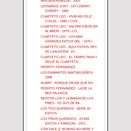
BRIGADA REBELDE - 2003
LEONARDO JURY - OH CHERRY
CHERRY - 1984
CUARTETO LEO - VIVIR ASI FELIZ
CON EL - 1980 ( CON...
CUARTETO LEO - SALDRE A BUSCAR
AL AMOR - 1979 ( CO...
CUARTETO LEO - LOS MAS
GRANDES EXITOS DEL - 1979 (...
CUARTETO LEO - AQUI ESTA EL REY
DE LA ALEGRIA - 19...
CUARTETO LEO - EL TIEMPO PASA Y
SIGUE EL CUARTETO ...
PEDRITO FERNANDEZ
LOS DIAMANTES SANTIAGUEÑOS -
1988
ALAMO - AUNQUE DIGAN QUE NO
PEDRITO FERNANDEZ - LA DE LA
MOCHILA AZUL
NESTOR LUIS Y LA BANDA DE LOS
PIBES - YO SOY DE BA...
LOS TIOS QUERIDOS - SERIE 20
EXITOS
LOS TRIOS QUERIDOS - JOYAS
EXITOS Y RAREZAS - 1972...
CON DALE Q VA,NENO AGUIRRE Y