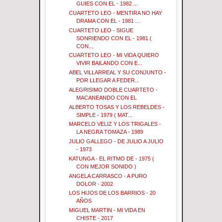
GUIES CON EL - 1982 ...
CUARTETO LEO - MENTIRA NO HAY
DRAMA CON EL - 1981 ...
CUARTETO LEO - SIGUE
SONRIENDO CON EL - 1981 (
CON...
CUARTETO LEO - MI VIDA QUIERO
VIVIR BAILANDO CON E...
ABEL VILLARREAL Y SU CONJUNTO -
POR LLEGAR A FEDER...
ALEGRISIMO DOBLE CUARTETO -
MACANEANDO CON EL
ALBERTO TOSAS Y LOS REBELDES -
SIMPLE - 1979 ( MAT...
MARCELO VELIZ Y LOS TRIGALES -
LA NEGRA TOMAZA - 1989
JULIO GALLEGO - DE JULIO A JULIO
- 1973
KATUNGA - EL RITMO DE - 1975 (
CON MEJOR SONIDO )
ANGELA CARRASCO - A PURO
DOLOR - 2002
LOS HIJOS DE LOS BARRIOS - 20
AÑOS
MIGUEL MARTIN - MI VIDA EN
CHISTE - 2017