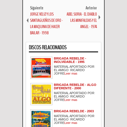
Siguiente
Anterior
JORGE VELIZ Y LOS
ABEL SORIA - EL DIABLO
SANTIAGUEÑOS DE ORO -
LAS MINIFALDAS Y EL
LA MAQUINA DE HACER
ANGEL - 1974
BAILAR - 1998
DISCOS RELACIONADOS
BRIGADA REBELDE -
INOLVIDABLE - 1995
MATERIAL APORTADO POR
EL AMIGO RICARDO
JOFRE
Leer mas
BRIGADA REBELDE - ALGO
DIFERENTE - 2000
MATERIAL APORTADO POR
EL AMIGO RICARDO
JOFRE
Leer mas
BRIGADA REBELDE - 2003
MATERIAL APORTADO POR
EL AMIGO RICARDO
JOFRE
Leer mas