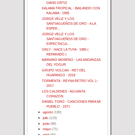
DAVID ORTIZ
KALAMA TROPICAL - BAILANDO CON
KALAMA - 1995
JORGE VELIZ Y LOS
SANTIAGUEÑOS DE ORO - A LA
ESPER...
JORGE VELIZ Y LOS
SANTIAGUEÑOS DE ORO -
ESPECTACUL...
ORLY - HACE LA TUYA - 1985 (
REPARADO )
MARIANO MORENO - LAS ANDANZAS
DEL YOGUR
GRUPO VOLCAN - REY DEL
HUAPANGO - 2018
TORMENTA - REYNA RETRO VOL 1 -
2017
LOS CALDENES - AGUANTA
CORAZON
DANIEL TORO - CANCIONES PARA MI
PUEBLO - 1971
►
agosto
(130)
►
julio
(123)
►
junio
(86)
►
mayo
(71)
►
abril
(80)