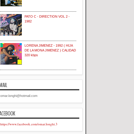
PATO C - DIRECTION VOL 2 -
1982
LORENA JIMENEZ - 1992 ( HIJA
DE LA MONA JIMENEZ ) CALIDAD
320 kbps
MAIL
omar.longhi@hotmail.com
ACEBOOK
https://www.facebook.com/omar.longhi.3