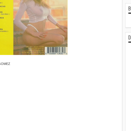
B
D
 GOMEZ