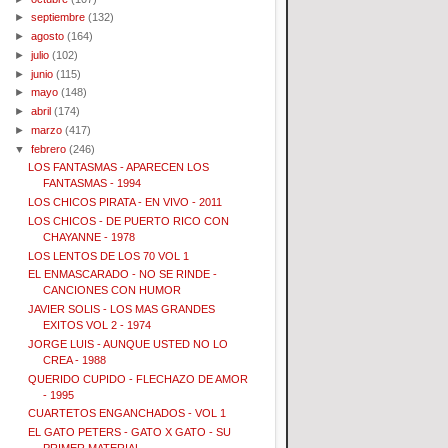
►
septiembre
(132)
►
agosto
(164)
►
julio
(102)
►
junio
(115)
►
mayo
(148)
►
abril
(174)
►
marzo
(417)
▼
febrero
(246)
LOS FANTASMAS - APARECEN LOS
FANTASMAS - 1994
LOS CHICOS PIRATA - EN VIVO - 2011
LOS CHICOS - DE PUERTO RICO CON
CHAYANNE - 1978
LOS LENTOS DE LOS 70 VOL 1
EL ENMASCARADO - NO SE RINDE -
CANCIONES CON HUMOR
JAVIER SOLIS - LOS MAS GRANDES
EXITOS VOL 2 - 1974
JORGE LUIS - AUNQUE USTED NO LO
CREA - 1988
QUERIDO CUPIDO - FLECHAZO DE AMOR
- 1995
CUARTETOS ENGANCHADOS - VOL 1
EL GATO PETERS - GATO X GATO - SU