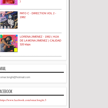
)
PATO C - DIRECTION VOL 2 -
1982
LORENA JIMENEZ - 1992 ( HIJA
DE LA MONA JIMENEZ ) CALIDAD
320 kbps
MAIL
omar.longhi@hotmail.com
ACEBOOK
https://www.facebook.com/omar.longhi.3