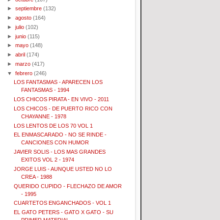
►
septiembre
(132)
►
agosto
(164)
►
julio
(102)
►
junio
(115)
►
mayo
(148)
►
abril
(174)
►
marzo
(417)
▼
febrero
(246)
LOS FANTASMAS - APARECEN LOS
FANTASMAS - 1994
LOS CHICOS PIRATA - EN VIVO - 2011
LOS CHICOS - DE PUERTO RICO CON
CHAYANNE - 1978
LOS LENTOS DE LOS 70 VOL 1
EL ENMASCARADO - NO SE RINDE -
CANCIONES CON HUMOR
JAVIER SOLIS - LOS MAS GRANDES
EXITOS VOL 2 - 1974
JORGE LUIS - AUNQUE USTED NO LO
CREA - 1988
QUERIDO CUPIDO - FLECHAZO DE AMOR
- 1995
CUARTETOS ENGANCHADOS - VOL 1
EL GATO PETERS - GATO X GATO - SU