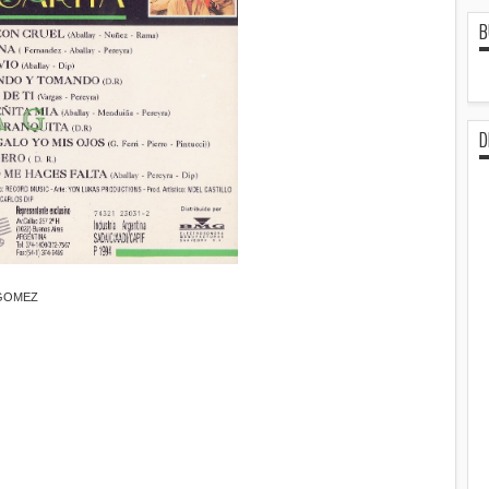
B
D
 GOMEZ