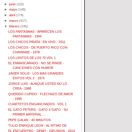
►
junio
(115)
►
mayo
(148)
►
abril
(174)
►
marzo
(417)
▼
febrero
(246)
LOS FANTASMAS - APARECEN LOS
FANTASMAS - 1994
LOS CHICOS PIRATA - EN VIVO - 2011
LOS CHICOS - DE PUERTO RICO CON
CHAYANNE - 1978
LOS LENTOS DE LOS 70 VOL 1
EL ENMASCARADO - NO SE RINDE -
CANCIONES CON HUMOR
JAVIER SOLIS - LOS MAS GRANDES
EXITOS VOL 2 - 1974
JORGE LUIS - AUNQUE USTED NO LO
CREA - 1988
QUERIDO CUPIDO - FLECHAZO DE AMOR
- 1995
CUARTETOS ENGANCHADOS - VOL 1
EL GATO PETERS - GATO X GATO - SU
PRIMER MATERIAL ...
PEPE GALAN - 40 MINUTOS
TULIO ENRIQUE LEON - AL RITMO DE
EL ENCUENTRO - DEMO - DIFUSION - 2014