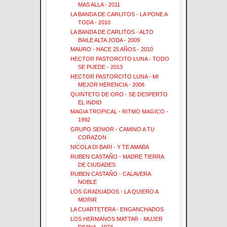
MAS ALLA - 2011
LA BANDA DE CARLITOS - LA PONE A
TODA - 2010
LA BANDA DE CARLITOS - ALTO
BAILE ALTA JODA - 2009
MAURO - HACE 25 AÑOS - 2010
HECTOR PASTORCITO LUNA - TODO
SE PUEDE - 2013
HECTOR PASTORCITO LUNA - MI
MEJOR HERENCIA - 2008
QUINTETO DE ORO - SE DESPERTO
EL INDIO
MAGIA TROPICAL - RITMO MAGICO -
1992
GRUPO SENIOR - CAMINO A TU
CORAZON
NICOLA DI BARI - Y TE AMABA
RUBEN CASTAÑO - MADRE TIERRA
DE CIUDADES
RUBEN CASTAÑO - CALAVERA
NOBLE
LOS GRADUADOS - LA QUIERO A
MORIR
LA CUARTETERA - ENGANCHADOS
LOS HERMANOS MATTAR - MUJER
DIVINA - 1974