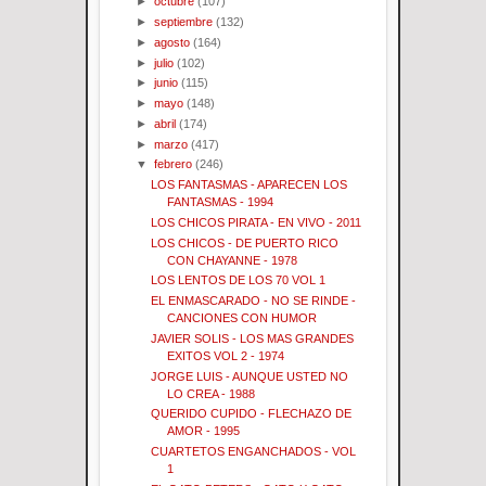
►
octubre
(107)
►
septiembre
(132)
►
agosto
(164)
►
julio
(102)
►
junio
(115)
►
mayo
(148)
►
abril
(174)
►
marzo
(417)
▼
febrero
(246)
LOS FANTASMAS - APARECEN LOS
FANTASMAS - 1994
LOS CHICOS PIRATA - EN VIVO - 2011
LOS CHICOS - DE PUERTO RICO
CON CHAYANNE - 1978
LOS LENTOS DE LOS 70 VOL 1
EL ENMASCARADO - NO SE RINDE -
CANCIONES CON HUMOR
JAVIER SOLIS - LOS MAS GRANDES
EXITOS VOL 2 - 1974
JORGE LUIS - AUNQUE USTED NO
LO CREA - 1988
QUERIDO CUPIDO - FLECHAZO DE
AMOR - 1995
CUARTETOS ENGANCHADOS - VOL
1