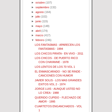
►
octubre
(107)
►
septiembre
(132)
►
agosto
(164)
►
julio
(102)
►
junio
(115)
►
mayo
(148)
►
abril
(174)
►
marzo
(417)
▼
febrero
(246)
LOS FANTASMAS - APARECEN LOS
FANTASMAS - 1994
LOS CHICOS PIRATA - EN VIVO - 2011
LOS CHICOS - DE PUERTO RICO
CON CHAYANNE - 1978
LOS LENTOS DE LOS 70 VOL 1
EL ENMASCARADO - NO SE RINDE -
CANCIONES CON HUMOR
JAVIER SOLIS - LOS MAS GRANDES
EXITOS VOL 2 - 1974
JORGE LUIS - AUNQUE USTED NO
LO CREA - 1988
QUERIDO CUPIDO - FLECHAZO DE
AMOR - 1995
CUARTETOS ENGANCHADOS - VOL
1