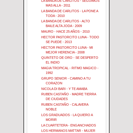
LA BANDA DE CARLITOS - SEGUIMOS
MAS ALLA - 2011
LA BANDA DE CARLITOS - LA PONE A
TODA - 2010
LA BANDA DE CARLITOS - ALTO
BAILE ALTA JODA - 2009
MAURO - HACE 25 AÑOS - 2010
HECTOR PASTORCITO LUNA - TODO
SE PUEDE - 2013
HECTOR PASTORCITO LUNA - MI
MEJOR HERENCIA - 2008
QUINTETO DE ORO - SE DESPERTO
EL INDIO
MAGIA TROPICAL - RITMO MAGICO -
1992
GRUPO SENIOR - CAMINO A TU
CORAZON
NICOLA DI BARI - Y TE AMABA
RUBEN CASTAÑO - MADRE TIERRA
DE CIUDADES
RUBEN CASTAÑO - CALAVERA
NOBLE
LOS GRADUADOS - LA QUIERO A
MORIR
LA CUARTETERA - ENGANCHADOS
LOS HERMANOS MATTAR - MUJER