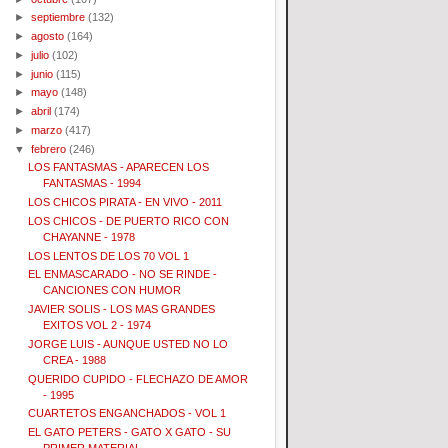
►
septiembre
(132)
►
agosto
(164)
►
julio
(102)
►
junio
(115)
►
mayo
(148)
►
abril
(174)
►
marzo
(417)
▼
febrero
(246)
LOS FANTASMAS - APARECEN LOS
FANTASMAS - 1994
LOS CHICOS PIRATA - EN VIVO - 2011
LOS CHICOS - DE PUERTO RICO CON
CHAYANNE - 1978
LOS LENTOS DE LOS 70 VOL 1
EL ENMASCARADO - NO SE RINDE -
CANCIONES CON HUMOR
JAVIER SOLIS - LOS MAS GRANDES
EXITOS VOL 2 - 1974
JORGE LUIS - AUNQUE USTED NO LO
CREA - 1988
QUERIDO CUPIDO - FLECHAZO DE AMOR
- 1995
CUARTETOS ENGANCHADOS - VOL 1
EL GATO PETERS - GATO X GATO - SU