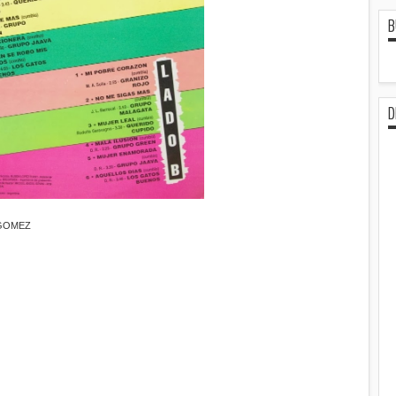
B
D
 GOMEZ