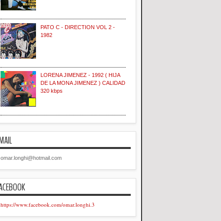
PATO C - DIRECTION VOL 2 -
1982
LORENA JIMENEZ - 1992 ( HIJA
DE LA MONA JIMENEZ ) CALIDAD
320 kbps
MAIL
omar.longhi@hotmail.com
ACEBOOK
https://www.facebook.com/omar.longhi.3