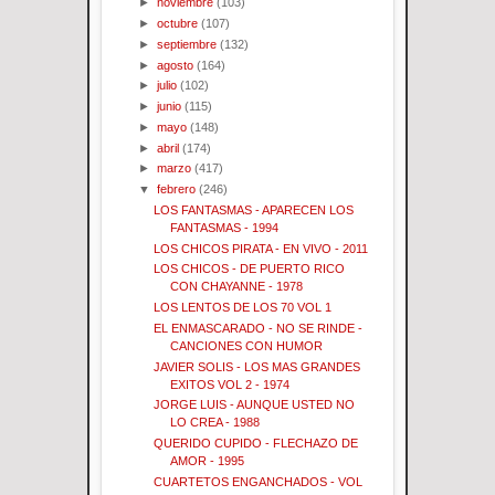
►
noviembre
(103)
►
octubre
(107)
►
septiembre
(132)
►
agosto
(164)
►
julio
(102)
►
junio
(115)
►
mayo
(148)
►
abril
(174)
►
marzo
(417)
▼
febrero
(246)
LOS FANTASMAS - APARECEN LOS
FANTASMAS - 1994
LOS CHICOS PIRATA - EN VIVO - 2011
LOS CHICOS - DE PUERTO RICO
CON CHAYANNE - 1978
LOS LENTOS DE LOS 70 VOL 1
EL ENMASCARADO - NO SE RINDE -
CANCIONES CON HUMOR
JAVIER SOLIS - LOS MAS GRANDES
EXITOS VOL 2 - 1974
JORGE LUIS - AUNQUE USTED NO
LO CREA - 1988
QUERIDO CUPIDO - FLECHAZO DE
AMOR - 1995
CUARTETOS ENGANCHADOS - VOL