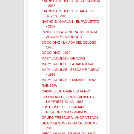
KATRIEL ARGUELLO - A LA DISTANCIA
- 2012
KATRIEL ARGUELLO - CUARTETO
JOVEN - 2010
NACHO EL GAVILAN - EL PAQUETITO
- 2007
PANCHO Y LA SONORA COLORADA -
AGUANTE LA SONORA - ...
COCO DIAZ - LA VIDA DEL CELOSO -
1973
COCO DIAZ - 1972
MARY LA DULCE - GRACIAS
MARY LA DULCE - LA BAILADORA
MARY LA DULCE - BESOS DE FUEGO
- 1993
MARY LA DULCE - LLAMAME - 1992
RAINBOW
CABARET DE GABRIELA FERRI
LA SONORA DE BRUNO ALBERTO -
LA PEREZTROIKA - 1988
LOS DIOSES DEL CHAMAME -
RECORRIENDO CAMINOS
GRUPO FRESCURA - AHORA TE VAS
DIEGO OLMOS - PURA CREACION -
2012
DIEGO OLMOS - PENSANDO EN TI -